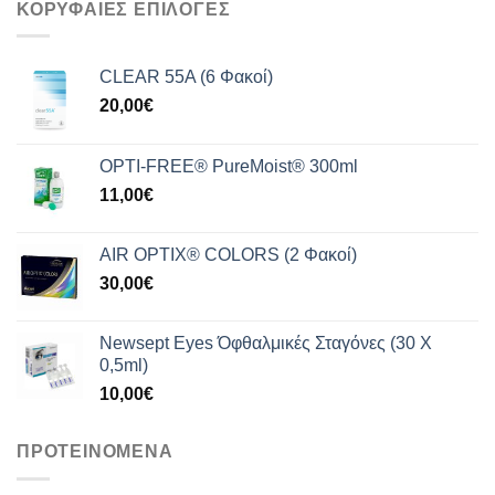
ΚΟΡΥΦΑΙΕΣ ΕΠΙΛΟΓΕΣ
209,99€.
είναι:
165,00€.
CLEAR 55A (6 Φακοί)
20,00
€
OPTI-FREE® PureMoist® 300ml
11,00
€
AIR OPTIX® COLORS (2 Φακοί)
30,00
€
Newsept Eyes Όφθαλμικές Σταγόνες (30 Χ
0,5ml)
10,00
€
ΠΡΟΤΕΙΝΟΜΕΝΑ