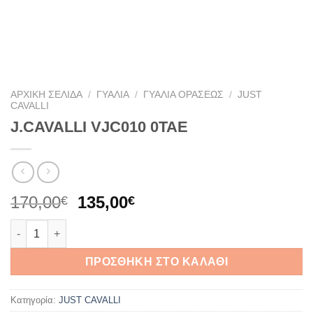
ΑΡΧΙΚΉ ΣΕΛΊΔΑ
/
ΓΥΑΛΙΆ
/
ΓΥΑΛΙΆ ΟΡΆΣΕΩΣ
/
JUST
CAVALLI
J.CAVALLI VJC010 0TAE
Original
Η
170,00
135,00
€
€
price
τρέχουσα
J.CAVALLI VJC010 0TAE ποσότητα
was:
τιμή
170,00€.
είναι:
ΠΡΟΣΘΉΚΗ ΣΤΟ ΚΑΛΆΘΙ
135,00€.
Κατηγορία:
JUST CAVALLI