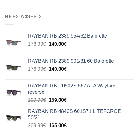
ΝΕΕΣ ΑΦΙΞΕΙΣ
RAYBAN RB 2389 954/62 Balorette
Original
Η
176,99
€
140,00
€
price
τρέχουσα
was:
τιμή
RAYBAN RB 2389 901/31 60 Balorette
176,99€.
είναι:
Original
Η
176,99
€
140,00
€
140,00€.
price
τρέχουσα
was:
τιμή
RAYBAN RB R0502S 6677/1A Wayfarer
176,99€.
είναι:
reverse
140,00€.
Original
Η
199,99
€
159,00
€
price
τρέχουσα
RAYBAN RB 4840S 601S71 LITEFORCE
was:
τιμή
50/21
199,99€.
είναι:
Original
Η
209,99
€
165,00
€
159,00€.
price
τρέχουσα
was:
τιμή