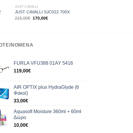
JUST CAVALLI
JUST CAVALLI
2
JUST CAVALLI SJC022 700X
JUST CAVALLI SJC 
Original
Η
Original
Η
215,00
€
170,00
€
184,00
€
145,00
€
price
τρέχουσα
price
τρ
was:
τιμή
was:
τιμ
215,00€.
είναι:
184,00€.
είνα
170,00€.
14
ΟΤΕΙΝΟΜΕΝΑ
FURLA VFU388 01AY 5416
119,00
€
AIR OPTIX plus HydraGlyde (6
Φακοί)
33,00
€
Aquasoft Moisture 360ml + 60ml
Δώρο
10,00
€