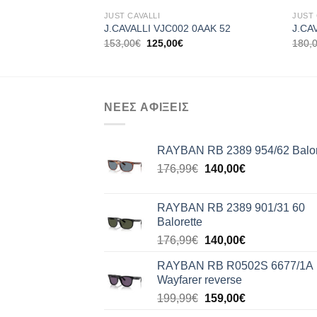
JUST CAVALLI
JUST 
J.CAVALLI VJC002 0AAK 52
J.CA
Original
Η
153,00
€
125,00
€
180,
price
τρέχουσα
was:
τιμή
153,00€.
είναι:
125,00€.
ΝΕΕΣ ΑΦΙΞΕΙΣ
RAYBAN RB 2389 954/62 Balor
Original
Η
176,99
€
140,00
€
price
τρέχουσα
was:
τιμή
RAYBAN RB 2389 901/31 60
176,99€.
είναι:
Balorette
140,00€.
Original
Η
176,99
€
140,00
€
price
τρέχουσα
RAYBAN RB R0502S 6677/1A
was:
τιμή
Wayfarer reverse
176,99€.
είναι:
Original
Η
199,99
€
159,00
€
140,00€.
price
τρέχουσα