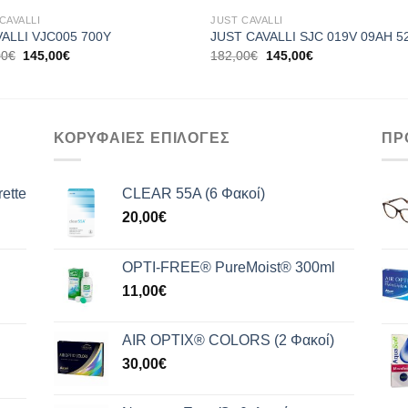
CAVALLI
JUST CAVALLI
VALLI VJC005 700Y
JUST CAVALLI SJC 019V 09AH 5
Original
Η
Original
Η
00
€
145,00
€
182,00
€
145,00
€
price
τρέχουσα
price
τρέχουσα
was:
τιμή
was:
τιμή
180,00€.
είναι:
182,00€.
είναι:
145,00€.
145,00€.
ΚΟΡΥΦΑΙΕΣ ΕΠΙΛΟΓΕΣ
ΠΡ
ette
CLEAR 55A (6 Φακοί)
20,00
€
OPTI-FREE® PureMoist® 300ml
11,00
€
AIR OPTIX® COLORS (2 Φακοί)
30,00
€