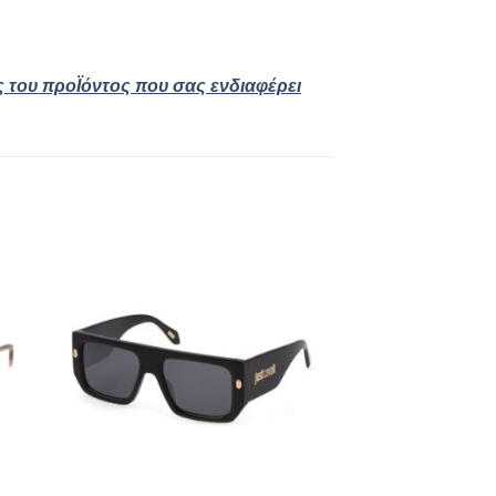
ς του προΪόντος που σας ενδιαφέρει
 to
Add to
ist
wishlist
+
+