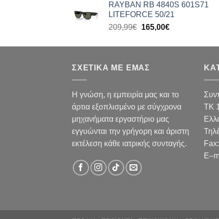
RAYBAN RB 4840S 601S71
was:
τιμή
LITEFORCE 50/21
199,99€.
είναι:
Original
Η
209,99
€
165,00
€
159,00€.
price
τρέχουσα
was:
τιμή
209,99€.
είναι:
ΣΧΕΤΙΚΑ ΜΕ ΕΜΑΣ
165,00€.
ΚΑ
Η γνώση, η εμπειρία μας και το
Συν
άρτια εξοπλισμένο με σύγχρονα
TK 
μηχανήματα εργαστήριο μας
Ελλ
εγγυώνται την γρήγορη και άριστη
Τηλ
εκτέλεση κάθε ιατρικής συνταγής.
Fax
:
E
–
m