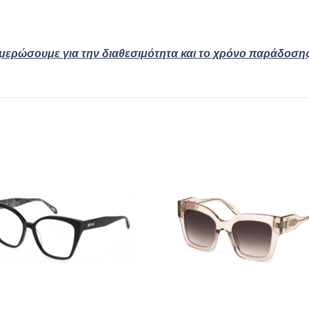
ημερώσουμε για την διαθεσιμότητα και το χρόνο παράδοση
Add to
Add
wishlist
wishl
+