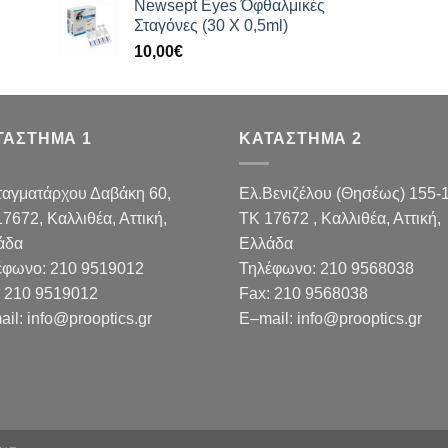
Newsept Eyes Όφθαλμικές
Σταγόνες (30 Χ 0,5ml)
10,00
€
ΤΑΣΤΗΜΑ 1
ΚΑΤΑΣΤΗΜΑ 2
ταγματάρχου Δαβάκη 60,
Ελ.Βενιζέλου (Θησέως) 155-
17672,
Καλλιθέα, Αττική,
TK 17672 , Καλλιθέα, Αττική,
άδα
Ελλάδα
έφωνο:
210 9519012
Τηλέφωνο:
210 9568038
210 9519012
Fax
:
210 9568038
ail
:
info@prooptics.gr
E
–
mail
:
info@prooptics.gr