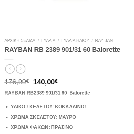
ΑΡΧΙΚΉ ΣΕΛΊΔΑ
/
ΓΥΑΛΙΆ
/
ΓΥΑΛΙΆ ΗΛΊΟΥ
/
RAY BAN
RAYBAN RB 2389 901/31 60 Balorette
Original
Η
176,99
140,00
€
€
price
τρέχουσα
RAYBAN RB2389 901/31 60 Balorette
was:
τιμή
176,99€.
είναι:
ΥΛΙΚΟ ΣΚΕΛΕΤΟΥ: ΚΟΚΚΑΛΙΝΟΣ
140,00€.
ΧΡΩΜΑ ΣΚΕΛΕΤΟΥ: ΜΑΥΡΟ
ΧΡΩΜΑ ΦΑΚΩΝ: ΠΡΑΣΙΝΟ