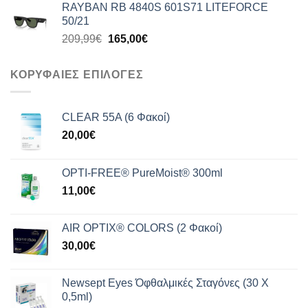
RAYBAN RB 4840S 601S71 LITEFORCE
was:
τιμή
50/21
199,99€.
είναι:
Original
Η
209,99
€
165,00
€
159,00€.
price
τρέχουσα
was:
τιμή
ΚΟΡΥΦΑΙΕΣ ΕΠΙΛΟΓΕΣ
209,99€.
είναι:
165,00€.
CLEAR 55A (6 Φακοί)
20,00
€
OPTI-FREE® PureMoist® 300ml
11,00
€
AIR OPTIX® COLORS (2 Φακοί)
30,00
€
Newsept Eyes Όφθαλμικές Σταγόνες (30 Χ
0,5ml)