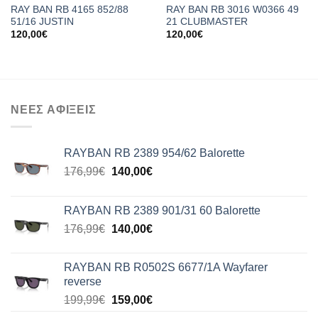
RAY BAN RB 4165 852/88
RAY BAN RB 3016 W0366 49
51/16 JUSTIN
21 CLUBMASTER
120,00
€
120,00
€
ΝΕΕΣ ΑΦΙΞΕΙΣ
RAYBAN RB 2389 954/62 Balorette
Original
Η
176,99
€
140,00
€
price
τρέχουσα
was:
τιμή
RAYBAN RB 2389 901/31 60 Balorette
176,99€.
είναι:
Original
Η
176,99
€
140,00
€
140,00€.
price
τρέχουσα
was:
τιμή
RAYBAN RB R0502S 6677/1A Wayfarer
176,99€.
είναι:
reverse
140,00€.
Original
Η
199,99
€
159,00
€
price
τρέχουσα