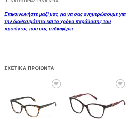
ΚΑΤΗΓΟΡΙΑ: ΓΥΝΑΙΚΕΙΑ
Επικοινωνήστε μαζί μας για να σας ενημερώσουμε για
την διαθεσιμότητα και το χρόνο παράδοσης του
προιόντος που σας ενδιαφέρει
ΣΧΕΤΙΚΆ ΠΡΟΪΌΝΤΑ
Add to
Add to
wishlist
wishlist