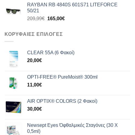
RAYBAN RB 4840S 601S71 LITEFORCE
was:
τιμή
50/21
199,99€.
είναι:
Original
Η
209,99
€
165,00
€
159,00€.
price
τρέχουσα
was:
τιμή
ΚΟΡΥΦΑΙΕΣ ΕΠΙΛΟΓΕΣ
209,99€.
είναι:
165,00€.
CLEAR 55A (6 Φακοί)
20,00
€
OPTI-FREE® PureMoist® 300ml
11,00
€
AIR OPTIX® COLORS (2 Φακοί)
30,00
€
Newsept Eyes Όφθαλμικές Σταγόνες (30 Χ
0,5ml)