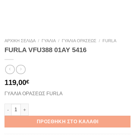
ΑΡΧΙΚΉ ΣΕΛΊΔΑ
/
ΓΥΑΛΙΆ
/
ΓΥΑΛΙΆ ΟΡΆΣΕΩΣ
/
FURLA
FURLA VFU388 01AY 5416
119,00
€
ΓΥΑΛΙΑ ΟΡΑΣΕΩΣ FURLA
FURLA VFU388 01AY 5416 ποσότητα
ΠΡΟΣΘΉΚΗ ΣΤΟ ΚΑΛΆΘΙ