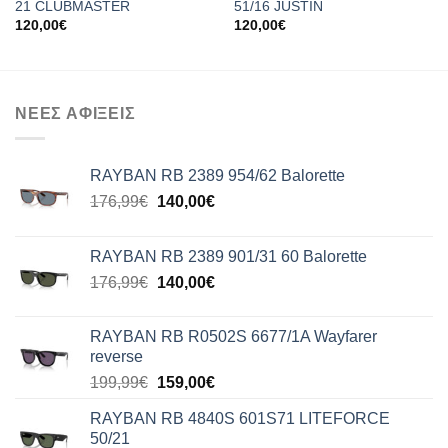
21 CLUBMASTER
51/16 JUSTIN
120,00
€
120,00
€
ΝΕΕΣ ΑΦΙΞΕΙΣ
RAYBAN RB 2389 954/62 Balorette
Original
Η
176,99
€
140,00
€
price
τρέχουσα
was:
τιμή
RAYBAN RB 2389 901/31 60 Balorette
176,99€.
είναι:
Original
Η
176,99
€
140,00
€
140,00€.
price
τρέχουσα
was:
τιμή
RAYBAN RB R0502S 6677/1A Wayfarer
176,99€.
είναι:
reverse
140,00€.
Original
Η
199,99
€
159,00
€
price
τρέχουσα
RAYBAN RB 4840S 601S71 LITEFORCE
was:
τιμή
50/21
199,99€.
είναι: