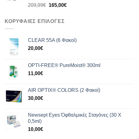
Original
Η
209,99
€
165,00
€
159,00€.
price
τρέχουσα
was:
τιμή
ΚΟΡΥΦΑΙΕΣ ΕΠΙΛΟΓΕΣ
209,99€.
είναι:
165,00€.
CLEAR 55A (6 Φακοί)
20,00
€
OPTI-FREE® PureMoist® 300ml
11,00
€
AIR OPTIX® COLORS (2 Φακοί)
30,00
€
Newsept Eyes Όφθαλμικές Σταγόνες (30 Χ
0,5ml)
10,00
€