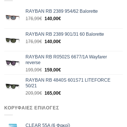
RAYBAN RB 2389 954/62 Balorette
Original
Η
176,99
€
140,00
€
price
τρέχουσα
was:
τιμή
RAYBAN RB 2389 901/31 60 Balorette
176,99€.
είναι:
Original
Η
176,99
€
140,00
€
140,00€.
price
τρέχουσα
was:
τιμή
RAYBAN RB R0502S 6677/1A Wayfarer
176,99€.
είναι:
reverse
140,00€.
Original
Η
199,99
€
159,00
€
price
τρέχουσα
RAYBAN RB 4840S 601S71 LITEFORCE
was:
τιμή
50/21
199,99€.
είναι:
Original
Η
209,99
€
165,00
€
159,00€.
price
τρέχουσα
was:
τιμή
ΚΟΡΥΦΑΙΕΣ ΕΠΙΛΟΓΕΣ
209,99€.
είναι:
165,00€.
CLEAR 55A (6 Φακοί)