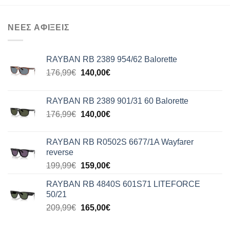
170,00€.
είναι:
135,00€.
ΝΕΕΣ ΑΦΙΞΕΙΣ
RAYBAN RB 2389 954/62 Balorette
Original
Η
176,99
€
140,00
€
price
τρέχουσα
was:
τιμή
RAYBAN RB 2389 901/31 60 Balorette
176,99€.
είναι:
Original
Η
176,99
€
140,00
€
140,00€.
price
τρέχουσα
was:
τιμή
RAYBAN RB R0502S 6677/1A Wayfarer
176,99€.
είναι:
reverse
140,00€.
Original
Η
199,99
€
159,00
€
price
τρέχουσα
RAYBAN RB 4840S 601S71 LITEFORCE
was:
τιμή
50/21
199,99€.
είναι:
Original
Η
209,99
€
165,00
€
159,00€.
price
τρέχουσα
was:
τιμή