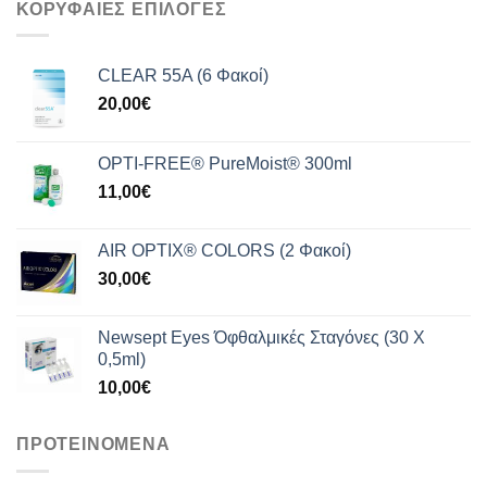
ΚΟΡΥΦΑΙΕΣ ΕΠΙΛΟΓΕΣ
209,99€.
είναι:
165,00€.
CLEAR 55A (6 Φακοί)
20,00
€
OPTI-FREE® PureMoist® 300ml
11,00
€
AIR OPTIX® COLORS (2 Φακοί)
30,00
€
Newsept Eyes Όφθαλμικές Σταγόνες (30 Χ
0,5ml)
10,00
€
ΠΡΟΤΕΙΝΟΜΕΝΑ