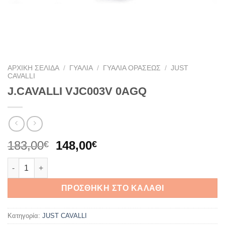
ΑΡΧΙΚΉ ΣΕΛΊΔΑ
/
ΓΥΑΛΙΆ
/
ΓΥΑΛΙΆ ΟΡΆΣΕΩΣ
/
JUST
CAVALLI
J.CAVALLI VJC003V 0AGQ
Original
Η
183,00
148,00
€
€
price
τρέχουσα
J.CAVALLI VJC003V 0AGQ ποσότητα
was:
τιμή
183,00€.
είναι:
ΠΡΟΣΘΉΚΗ ΣΤΟ ΚΑΛΆΘΙ
148,00€.
Κατηγορία:
JUST CAVALLI