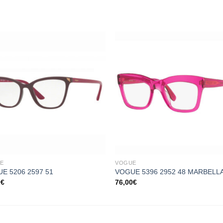
Add to
Add
wishlist
wishl
+
E
VOGUE
E 5206 2597 51
VOGUE 5396 2952 48 MARBELL
0
€
76,00
€