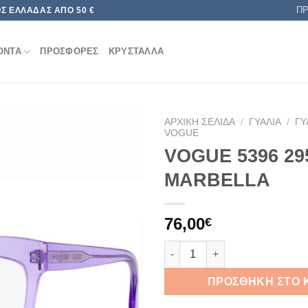
Π
Σ ΕΛΛΆΔΑΣ ΑΠΌ 50 €
ΟΝΤΑ
ΠΡΟΣΦΟΡΕΣ
ΚΡΥΣΤΑΛΛΑ
ΑΡΧΙΚΉ ΣΕΛΊΔΑ
/
ΓΥΑΛΙΆ
/
ΓΥ
VOGUE
VOGUE 5396 29
Add to
wishlist
MARBELLA
76,00
€
VOGUE 5396 2950 48 MARBEL
ΠΡΟΣΘΉΚΗ ΣΤΟ 