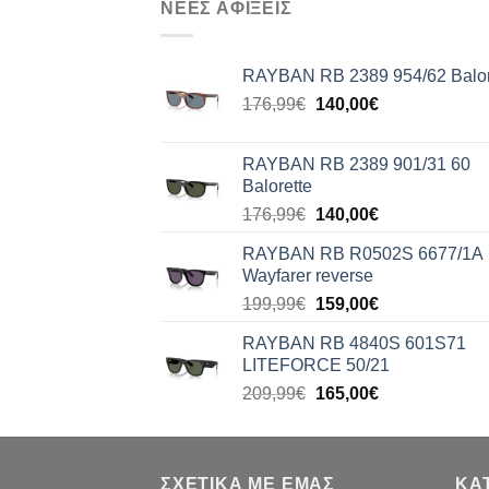
ΝΕΕΣ ΑΦΙΞΕΙΣ
RAYBAN RB 2389 954/62 Balor
Original
Η
176,99
€
140,00
€
price
τρέχουσα
was:
τιμή
RAYBAN RB 2389 901/31 60
176,99€.
είναι:
Balorette
140,00€.
Original
Η
176,99
€
140,00
€
price
τρέχουσα
RAYBAN RB R0502S 6677/1A
was:
τιμή
Wayfarer reverse
176,99€.
είναι:
Original
Η
199,99
€
159,00
€
140,00€.
price
τρέχουσα
RAYBAN RB 4840S 601S71
was:
τιμή
LITEFORCE 50/21
199,99€.
είναι:
Original
Η
209,99
€
165,00
€
159,00€.
price
τρέχουσα
was:
τιμή
209,99€.
είναι:
ΣΧΕΤΙΚΑ ΜΕ ΕΜΑΣ
165,00€.
ΚΑ