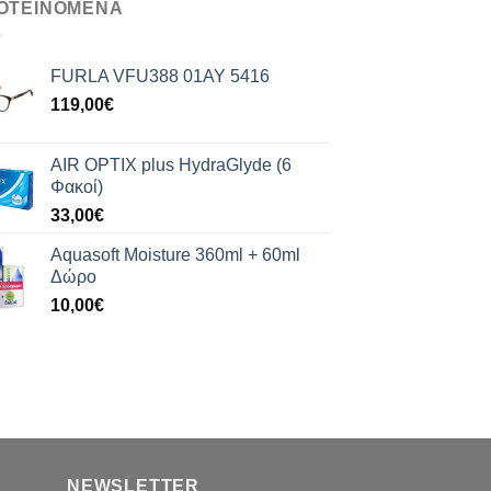
ΟΤΕΙΝΟΜΕΝΑ
FURLA VFU388 01AY 5416
119,00
€
AIR OPTIX plus HydraGlyde (6
Φακοί)
33,00
€
Aquasoft Moisture 360ml + 60ml
Δώρο
10,00
€
NEWSLETTER