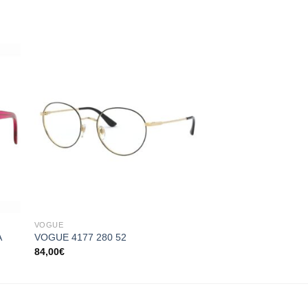
 to
Add to
ist
wishlist
+
+
VOGUE
VOGUE
A
VOGUE 4177 280 52
VOGUE 5331 2821 
84,00
€
84,00
€