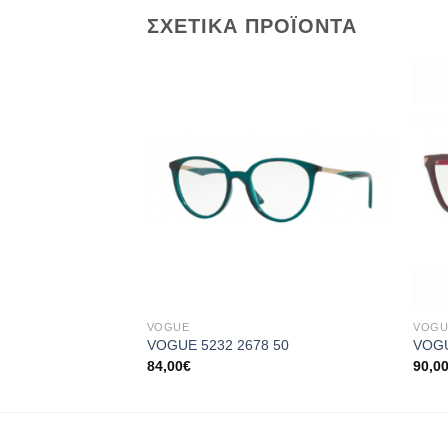
ΣΧΕΤΙΚΆ ΠΡΟΪΌΝΤΑ
Add to
wishlist
+
+
VOGUE
VOGU
VOGUE 5232 2678 50
VOGU
84,00
€
90,0