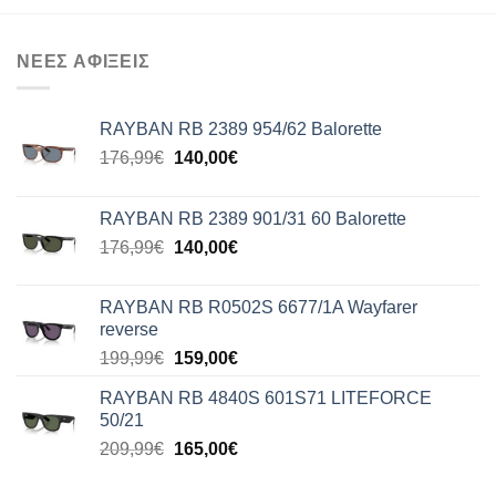
ΝΕΕΣ ΑΦΙΞΕΙΣ
RAYBAN RB 2389 954/62 Balorette
Original
Η
176,99
€
140,00
€
price
τρέχουσα
was:
τιμή
RAYBAN RB 2389 901/31 60 Balorette
176,99€.
είναι:
Original
Η
176,99
€
140,00
€
140,00€.
price
τρέχουσα
was:
τιμή
RAYBAN RB R0502S 6677/1A Wayfarer
176,99€.
είναι:
reverse
140,00€.
Original
Η
199,99
€
159,00
€
price
τρέχουσα
RAYBAN RB 4840S 601S71 LITEFORCE
was:
τιμή
50/21
199,99€.
είναι:
Original
Η
209,99
€
165,00
€
159,00€.
price
τρέχουσα
was:
τιμή