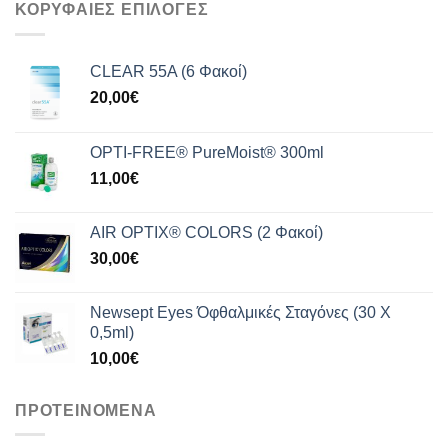
ΚΟΡΥΦΑΙΕΣ ΕΠΙΛΟΓΕΣ
209,99€.
είναι:
165,00€.
CLEAR 55A (6 Φακοί)
20,00
€
OPTI-FREE® PureMoist® 300ml
11,00
€
AIR OPTIX® COLORS (2 Φακοί)
30,00
€
Newsept Eyes Όφθαλμικές Σταγόνες (30 Χ
0,5ml)
10,00
€
ΠΡΟΤΕΙΝΟΜΕΝΑ