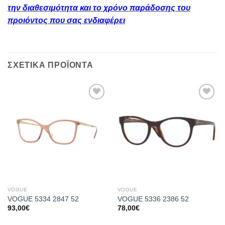
την διαθεσιμότητα και το χρόνο παράδοσης του
προιόντος που σας ενδιαφέρει
ΣΧΕΤΙΚΆ ΠΡΟΪΌΝΤΑ
Add to
Add to
wishlist
wishlist
VOGUE
VOGUE
VOGUE 5334 2847 52
VOGUE 5336 2386 52
93,00
€
78,00
€