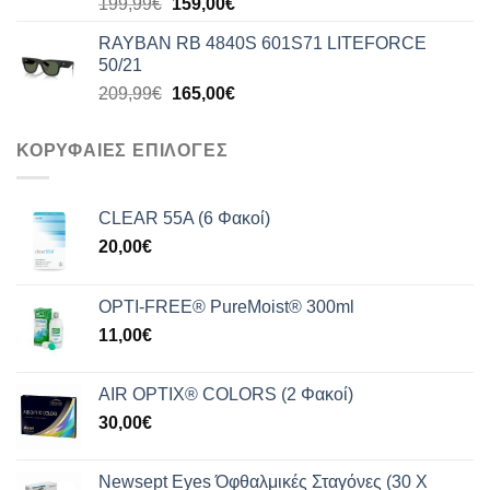
Original
Η
199,99
€
159,00
€
price
τρέχουσα
RAYBAN RB 4840S 601S71 LITEFORCE
was:
τιμή
50/21
199,99€.
είναι:
Original
Η
209,99
€
165,00
€
159,00€.
price
τρέχουσα
was:
τιμή
ΚΟΡΥΦΑΙΕΣ ΕΠΙΛΟΓΕΣ
209,99€.
είναι:
165,00€.
CLEAR 55A (6 Φακοί)
20,00
€
OPTI-FREE® PureMoist® 300ml
11,00
€
AIR OPTIX® COLORS (2 Φακοί)
30,00
€
Newsept Eyes Όφθαλμικές Σταγόνες (30 Χ