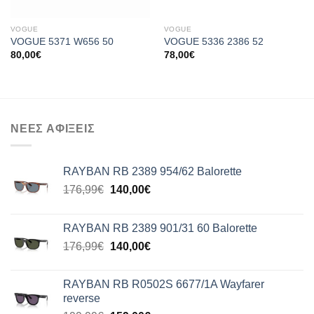
VOGUE
VOGUE
VOGUE 5371 W656 50
VOGUE 5336 2386 52
80,00
€
78,00
€
ΝΕΕΣ ΑΦΙΞΕΙΣ
RAYBAN RB 2389 954/62 Balorette
Original
Η
176,99
€
140,00
€
price
τρέχουσα
was:
τιμή
RAYBAN RB 2389 901/31 60 Balorette
176,99€.
είναι:
Original
Η
176,99
€
140,00
€
140,00€.
price
τρέχουσα
was:
τιμή
RAYBAN RB R0502S 6677/1A Wayfarer
176,99€.
είναι:
reverse
140,00€.