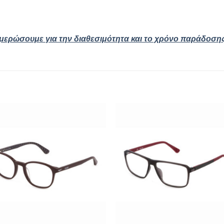
ημερώσουμε για την διαθεσιμότητα και το χρόνο παράδοση
Add to
Add
wishlist
wishl
+