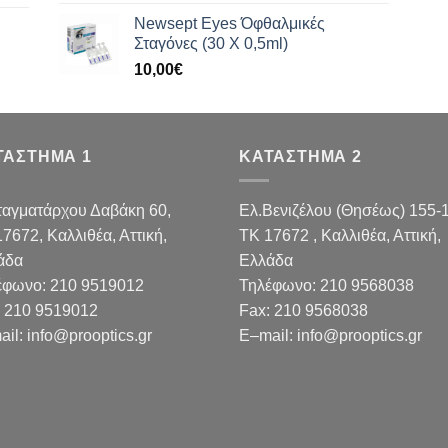
Newsept Eyes Όφθαλμικές
Σταγόνες (30 Χ 0,5ml)
10,00
€
ΤΑΣΤΗΜΑ 1
ΚΑΤΑΣΤΗΜΑ 2
ταγματάρχου Δαβάκη 60,
Ελ.Βενιζέλου (Θησέως) 155-
17672,
Καλλιθέα, Αττική,
TK 17672 , Καλλιθέα, Αττική,
άδα
Ελλάδα
έφωνο:
210 9519012
Τηλέφωνο:
210 9568038
210 9519012
Fax
:
210 9568038
ail
:
info@prooptics.gr
E
–
mail
:
info@prooptics.gr