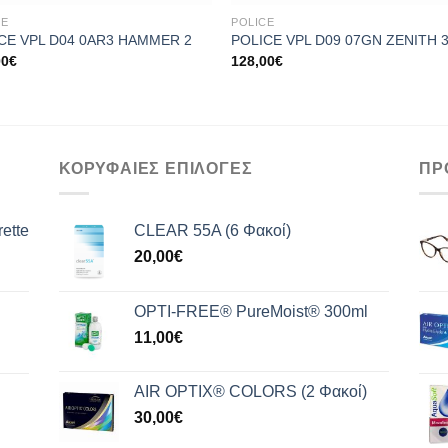
CE
POLICE
CE VPL D04 0AR3 HAMMER 2
POLICE VPL D09 07GN ZENITH 
00
€
128,00
€
ΚΟΡΥΦΑΙΕΣ ΕΠΙΛΟΓΕΣ
ΠΡ
ette
CLEAR 55A (6 Φακοί)
20,00
€
OPTI-FREE® PureMoist® 300ml
11,00
€
AIR OPTIX® COLORS (2 Φακοί)
30,00
€