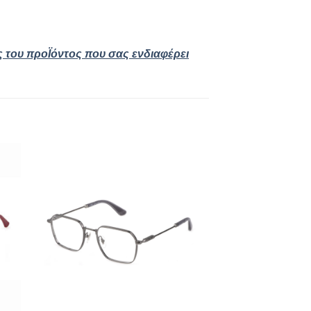
ς του προΪόντος που σας ενδιαφέρει
 to
Add to
ist
wishlist
+
+