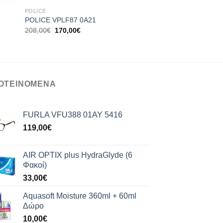
POLICE
POLICE
POLICE SPL B38V U
3
POLICE VPLF87 0A21
TAILWIND
Original
Η
208,00
€
170,00
€
price
τρέχουσα
Original
Η
129,00
€
100,00
€
was:
τιμή
price
τρ
208,00€.
είναι:
was:
τιμ
170,00€.
129,00€.
είνα
10
ΟΤΕΙΝΟΜΕΝΑ
FURLA VFU388 01AY 5416
119,00
€
AIR OPTIX plus HydraGlyde (6
Φακοί)
33,00
€
Aquasoft Moisture 360ml + 60ml
Δώρο
10,00
€