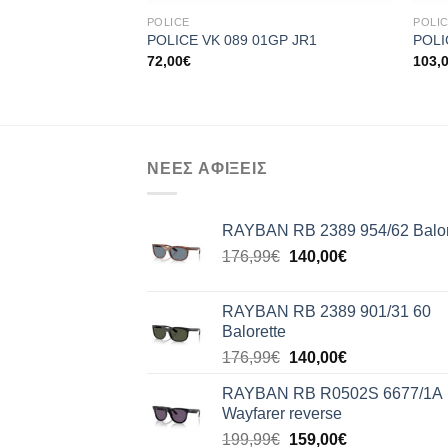
POLICE
POLI
POLICE VK 089 01GP JR1
POLI
72,00
€
103,
ΝΕΕΣ ΑΦΙΞΕΙΣ
RAYBAN RB 2389 954/62 Balor
Original
Η
176,99
€
140,00
€
price
τρέχουσα
was:
τιμή
RAYBAN RB 2389 901/31 60
176,99€.
είναι:
Balorette
140,00€.
Original
Η
176,99
€
140,00
€
price
τρέχουσα
RAYBAN RB R0502S 6677/1A
was:
τιμή
Wayfarer reverse
176,99€.
είναι:
Original
Η
199,99
€
159,00
€
140,00€.