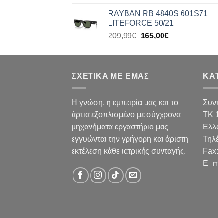
price
τρέχουσα
RAYBAN RB 4840S 601S71
was:
τιμή
LITEFORCE 50/21
199,99€.
είναι:
Original
Η
209,99
€
165,00
€
159,00€.
price
τρέχουσα
was:
τιμή
209,99€.
είναι:
ΣΧΕΤΙΚΑ ΜΕ ΕΜΑΣ
165,00€.
ΚΑ
Η γνώση, η εμπειρία μας και το
Συν
άρτια εξοπλισμένο με σύγχρονα
TK 
μηχανήματα εργαστήριο μας
Ελλ
εγγυώνται την γρήγορη και άριστη
Τηλ
εκτέλεση κάθε ιατρικής συνταγής.
Fax
:
E
–
m