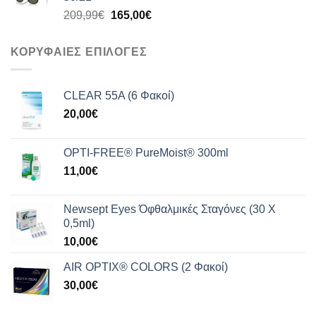
199,99€.
είναι:
Original
Η
209,99
€
165,00
€
159,00€.
price
τρέχουσα
was:
τιμή
ΚΟΡΥΦΑΙΕΣ ΕΠΙΛΟΓΕΣ
209,99€.
είναι:
165,00€.
CLEAR 55A (6 Φακοί)
20,00
€
OPTI-FREE® PureMoist® 300ml
11,00
€
Newsept Eyes Όφθαλμικές Σταγόνες (30 Χ
0,5ml)
10,00
€
AIR OPTIX® COLORS (2 Φακοί)
30,00
€