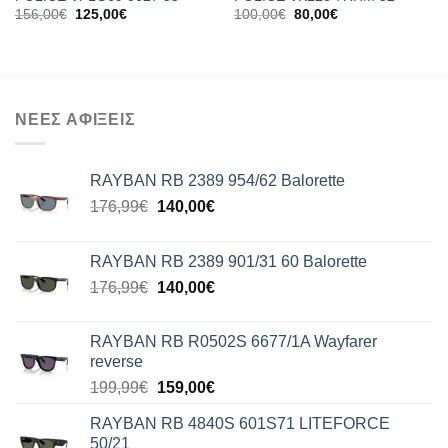
Original
Η
Original
Η
156,00
€
125,00
€
100,00
€
80,00
€
price
τρέχουσα
price
τρέχουσα
was:
τιμή
was:
τιμή
156,00€.
είναι:
100,00€.
είναι:
125,00€.
80,00€.
ΝΕΕΣ ΑΦΙΞΕΙΣ
RAYBAN RB 2389 954/62 Balorette
Original
Η
176,99
€
140,00
€
price
τρέχουσα
was:
τιμή
RAYBAN RB 2389 901/31 60 Balorette
176,99€.
είναι:
Original
Η
176,99
€
140,00
€
140,00€.
price
τρέχουσα
was:
τιμή
RAYBAN RB R0502S 6677/1A Wayfarer
176,99€.
είναι:
reverse
140,00€.
Original
Η
199,99
€
159,00
€
price
τρέχουσα
RAYBAN RB 4840S 601S71 LITEFORCE
was:
τιμή
50/21