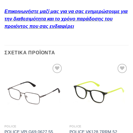
Επικοινωνήστε μαζί μας για να σας ενημερώσουμε για
την διαθεσιμότητα και το χρόνο παράδοσης του
προιόντος που σας ενδιαφέρει
ΣΧΕΤΙΚΆ ΠΡΟΪΌΝΤΑ
Add to
Add to
wishlist
wishlist
POLICE
POLICE
POLICE VPLG69 0627 55
POLICE VK128 7RRM 52