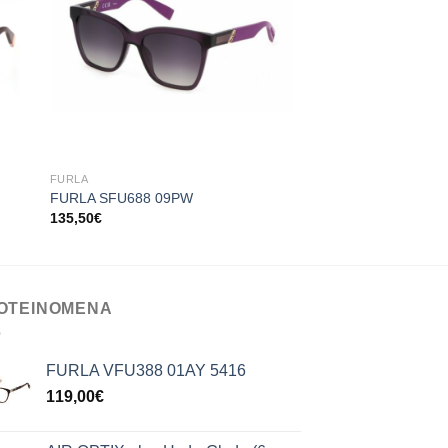
+
+
FURLA
FURLA
FURLA SFU688 09PW
FURLA SFU 465 07
135,50
€
160,00
€
ΟΤΕΙΝΟΜΕΝΑ
FURLA VFU388 01AY 5416
119,00
€