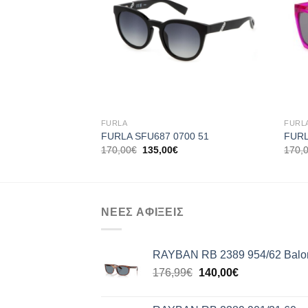
+
+
FURLA
FURL
FURLA SFU687 0700 51
FURL
Original
Η
170,00
€
135,00
€
170,
price
τρέχουσα
was:
τιμή
170,00€.
είναι:
135,00€.
ΝΕΕΣ ΑΦΙΞΕΙΣ
RAYBAN RB 2389 954/62 Balor
Original
Η
176,99
€
140,00
€
price
τρέχουσα
was:
τιμή