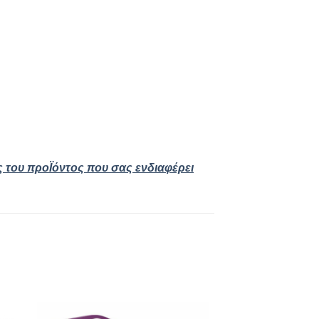
ς του προΪόντος που σας ενδιαφέρει
 to
Add to
ist
wishlist