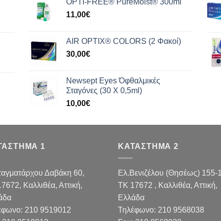
OPTI-FREE® PureMoist® 300ml
11,00
€
AIR OPTIX® COLORS (2 Φακοί)
30,00
€
Newsept Eyes Όφθαλμικές
Σταγόνες (30 Χ 0,5ml)
10,00
€
ΤΑΣΤΗΜΑ 1
ΚΑΤΑΣΤΗΜΑ 2
ταγματάρχου Δαβάκη 60,
Ελ.Βενιζέλου (Θησέως) 155-
17672,
Καλλιθέα, Αττική,
TK 17672 , Καλλιθέα, Αττική,
άδα
Ελλάδα
έφωνο:
210 9519012
Τηλέφωνο:
210 9568038