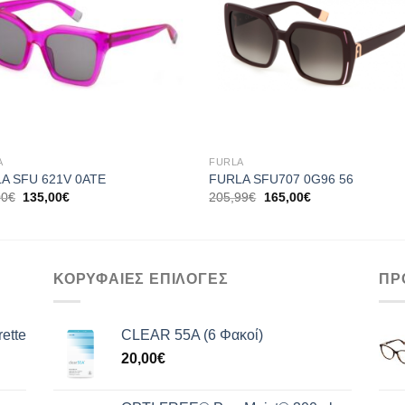
+
A
FURLA
A SFU 621V 0ATE
FURLA SFU707 0G96 56
Original
Η
Original
Η
00
€
135,00
€
205,99
€
165,00
€
price
τρέχουσα
price
τρέχουσα
was:
τιμή
was:
τιμή
170,00€.
είναι:
205,99€.
είναι:
135,00€.
165,00€.
ΚΟΡΥΦΑΙΕΣ ΕΠΙΛΟΓΕΣ
ΠΡ
ette
CLEAR 55A (6 Φακοί)
20,00
€