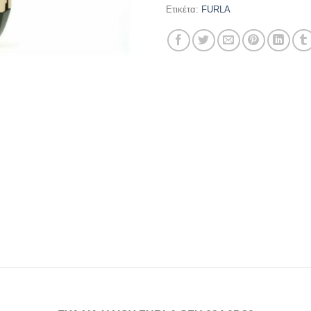
Ετικέτα:
FURLA