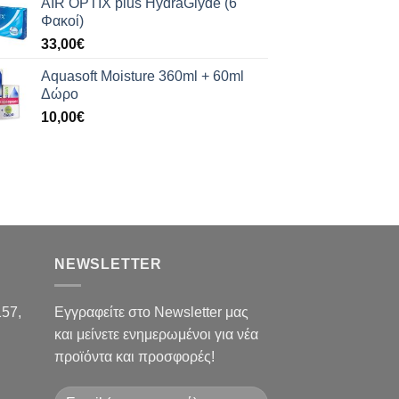
AIR OPTIX plus HydraGlyde (6
Φακοί)
33,00
€
Aquasoft Moisture 360ml + 60ml
Δώρο
10,00
€
NEWSLETTER
157,
Εγγραφείτε στο Newsletter μας
και μείνετε ενημερωμένοι για νέα
προϊόντα και προσφορές!