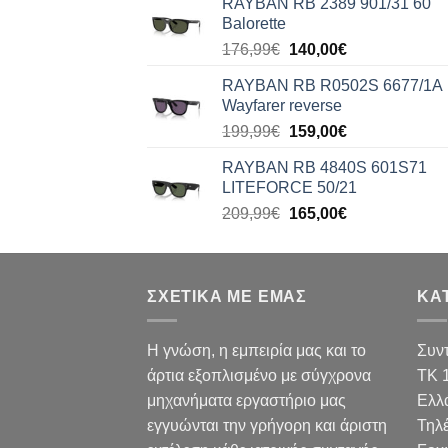
RAYBAN RB 2389 901/31 60
176,99€.
είναι:
Balorette
140,00€.
Original
Η
176,99
€
140,00
€
price
τρέχουσα
RAYBAN RB R0502S 6677/1A
was:
τιμή
Wayfarer reverse
176,99€.
είναι:
Original
Η
199,99
€
159,00
€
140,00€.
price
τρέχουσα
RAYBAN RB 4840S 601S71
was:
τιμή
LITEFORCE 50/21
199,99€.
είναι:
Original
Η
209,99
€
165,00
€
159,00€.
price
τρέχουσα
was:
τιμή
209,99€.
είναι:
ΣΧΕΤΙΚΑ ΜΕ ΕΜΑΣ
165,00€.
ΚΑ
Η γνώση, η εμπειρία μας και το
Συν
άρτια εξοπλισμένο με σύγχρονα
TK 
μηχανήματα εργαστήριο μας
Ελλ
εγγυώνται την γρήγορη και άριστη
Τηλ