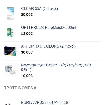
165,00€.
CLEAR 55A (6 Φακοί)
20,00
€
OPTI-FREE® PureMoist® 300ml
11,00
€
AIR OPTIX® COLORS (2 Φακοί)
30,00
€
Newsept Eyes Όφθαλμικές Σταγόνες (30 Χ
0,5ml)
10,00
€
ΠΡΟΤΕΙΝΟΜΕΝΑ
FURLA VFU388 01AY 5416