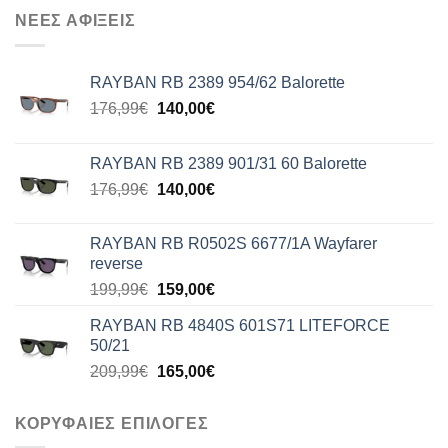
ΝΕΕΣ ΑΦΙΞΕΙΣ
RAYBAN RB 2389 954/62 Balorette
Original
Η
176,99
€
140,00
€
price
τρέχουσα
was:
τιμή
RAYBAN RB 2389 901/31 60 Balorette
176,99€.
είναι:
Original
Η
176,99
€
140,00
€
140,00€.
price
τρέχουσα
was:
τιμή
RAYBAN RB R0502S 6677/1A Wayfarer
176,99€.
είναι:
reverse
140,00€.
Original
Η
199,99
€
159,00
€
price
τρέχουσα
RAYBAN RB 4840S 601S71 LITEFORCE
was:
τιμή
50/21
199,99€.
είναι:
Original
Η
209,99
€
165,00
€
159,00€.
price
τρέχουσα
was:
τιμή
ΚΟΡΥΦΑΙΕΣ ΕΠΙΛΟΓΕΣ
209,99€.
είναι: