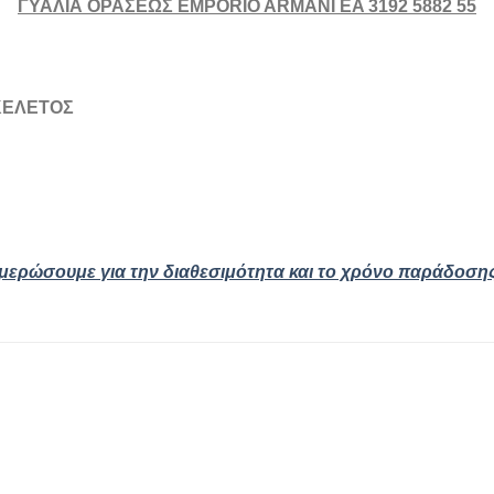
ΓΥΑΛΙΑ ΟΡΑΣΕΩΣ EMPORIO ARMANI EA 3192 5882 55
ΣΚΕΛΕΤΟΣ
ημερώσουμε για την διαθεσιμότητα και το χρόνο παράδοση
Add to
Add
wishlist
wishl