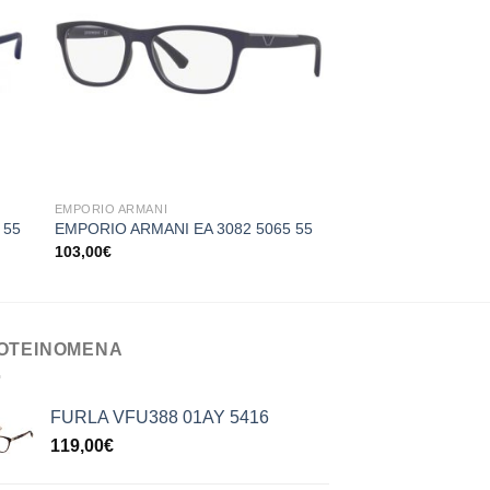
+
+
EMPORIO ARMANI
EMPORIO ARMANI
 55
EMPORIO ARMANI EA 3082 5065 55
EMPORIO ARMANI E
103,00
€
111,00
€
ΟΤΕΙΝΟΜΕΝΑ
FURLA VFU388 01AY 5416
119,00
€