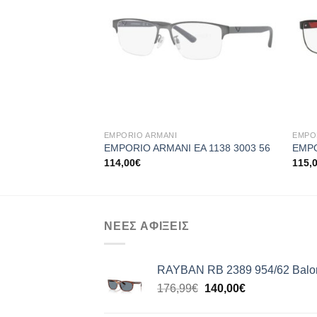
+
+
EMPORIO ARMANI
EMPO
EMPORIO ARMANI EA 1138 3003 56
EMPO
114,00
€
115,
ΝΕΕΣ ΑΦΙΞΕΙΣ
RAYBAN RB 2389 954/62 Balor
Original
Η
176,99
€
140,00
€
price
τρέχουσα