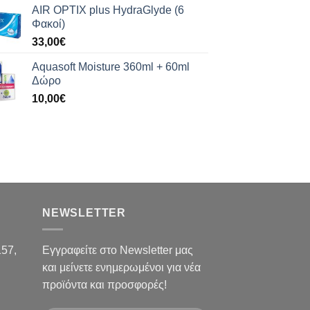
AIR OPTIX plus HydraGlyde (6
Φακοί)
33,00
€
Aquasoft Moisture 360ml + 60ml
Δώρο
10,00
€
NEWSLETTER
157,
Εγγραφείτε στο Newsletter μας
και μείνετε ενημερωμένοι για νέα
προϊόντα και προσφορές!