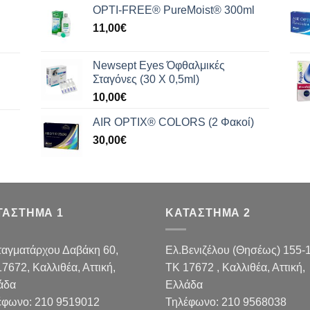
OPTI-FREE® PureMoist® 300ml
11,00
€
Newsept Eyes Όφθαλμικές
Σταγόνες (30 Χ 0,5ml)
10,00
€
AIR OPTIX® COLORS (2 Φακοί)
30,00
€
ΤΑΣΤΗΜΑ 1
ΚΑΤΑΣΤΗΜΑ 2
ταγματάρχου Δαβάκη 60,
Ελ.Βενιζέλου (Θησέως) 155-
17672,
Καλλιθέα, Αττική,
TK 17672 , Καλλιθέα, Αττική,
άδα
Ελλάδα
έφωνο:
210 9519012
Τηλέφωνο:
210 9568038