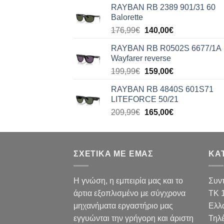
was:
τιμή
RAYBAN RB 2389 901/31 60
176,99€.
είναι:
Balorette
140,00€.
Original
Η
176,99
€
140,00
€
price
τρέχουσα
RAYBAN RB R0502S 6677/1A
was:
τιμή
Wayfarer reverse
176,99€.
είναι:
Original
Η
199,99
€
159,00
€
140,00€.
price
τρέχουσα
RAYBAN RB 4840S 601S71
was:
τιμή
LITEFORCE 50/21
199,99€.
είναι:
Original
Η
209,99
€
165,00
€
159,00€.
price
τρέχουσα
was:
τιμή
209,99€.
είναι:
ΣΧΕΤΙΚΑ ΜΕ ΕΜΑΣ
165,00€.
ΚΑ
Η γνώση, η εμπειρία μας και το
Συν
άρτια εξοπλισμένο με σύγχρονα
TK 
μηχανήματα εργαστήριο μας
Ελλ
εγγυώνται την γρήγορη και άριστη
Τηλ