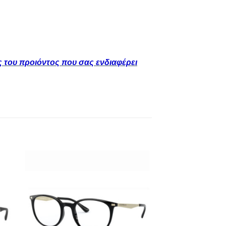
ς του προιόντος που σας ενδιαφέρει
 to
Add to
ist
wishlist