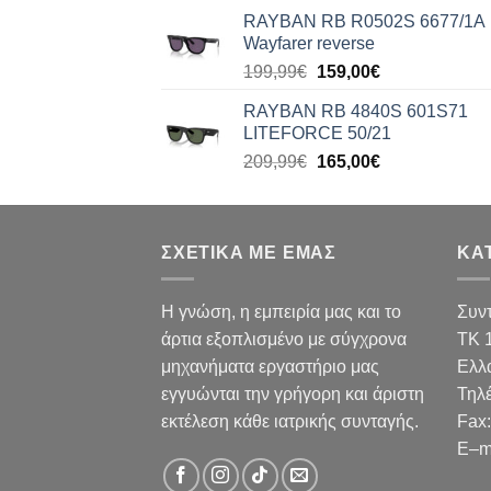
price
τρέχουσα
RAYBAN RB R0502S 6677/1A
was:
τιμή
Wayfarer reverse
176,99€.
είναι:
Original
Η
199,99
€
159,00
€
140,00€.
price
τρέχουσα
RAYBAN RB 4840S 601S71
was:
τιμή
LITEFORCE 50/21
199,99€.
είναι:
Original
Η
209,99
€
165,00
€
159,00€.
price
τρέχουσα
was:
τιμή
209,99€.
είναι:
ΣΧΕΤΙΚΑ ΜΕ ΕΜΑΣ
165,00€.
ΚΑ
Η γνώση, η εμπειρία μας και το
Συν
άρτια εξοπλισμένο με σύγχρονα
TK 
μηχανήματα εργαστήριο μας
Ελλ
εγγυώνται την γρήγορη και άριστη
Τηλ
εκτέλεση κάθε ιατρικής συνταγής.
Fax
:
E
–
m