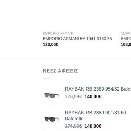
+
+
EMPORIO ARMANI
EMPO
EMPORIO ARMANI EA 1041 3130 55
EMPO
123,00
€
108,
ΝΕΕΣ ΑΦΙΞΕΙΣ
RAYBAN RB 2389 954/62 Balor
Original
Η
176,99
€
140,00
€
price
τρέχουσα
was:
τιμή
RAYBAN RB 2389 901/31 60
176,99€.
είναι:
Balorette
140,00€.
Original
Η
176,99
€
140,00
€