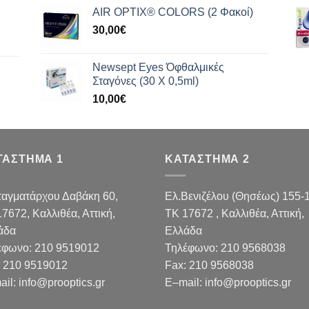
AIR OPTIX® COLORS (2 Φακοί)
30,00
€
Newsept Eyes Όφθαλμικές
Σταγόνες (30 Χ 0,5ml)
10,00
€
ΤΑΣΤΗΜΑ 1
ΚΑΤΑΣΤΗΜΑ 2
ταγματάρχου Δαβάκη 60,
Ελ.Βενιζέλου (Θησέως) 155-
17672,
Καλλιθέα, Αττική,
TK 17672 , Καλλιθέα, Αττική,
άδα
Ελλάδα
έφωνο:
210 9519012
Τηλέφωνο:
210 9568038
210 9519012
Fax
:
210 9568038
ail
:
info@prooptics.gr
E
–
mail
:
info@prooptics.gr