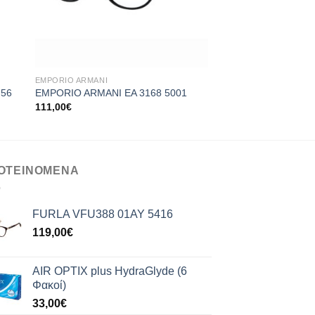
+
+
EMPORIO ARMANI
EMPORIO ARMANI
 56
EMPORIO ARMANI EA 3168 5001
EMPORIO ARMANI E
111,00
€
110,00
€
ΟΤΕΙΝΟΜΕΝΑ
FURLA VFU388 01AY 5416
119,00
€
AIR OPTIX plus HydraGlyde (6
Φακοί)
33,00
€