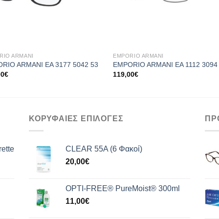
+
RIO ARMANI
EMPORIO ARMANI
RIO ARMANI EA 3177 5042 53
EMPORIO ARMANI EA 1112 3094
00
€
119,00
€
ΚΟΡΥΦΑΙΕΣ ΕΠΙΛΟΓΕΣ
ΠΡ
ette
CLEAR 55A (6 Φακοί)
20,00
€
OPTI-FREE® PureMoist® 300ml
11,00
€