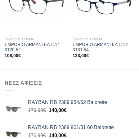
EMPORIO ARMANI
EMPORIO ARMANI
EMPORIO ARMANI EA 1114
EMPORIO ARMANI EA 1112
3120 52
3131 54
108,00
€
123,00
€
ΝΕΕΣ ΑΦΙΞΕΙΣ
RAYBAN RB 2389 954/62 Balorette
Original
Η
176,99
€
140,00
€
price
τρέχουσα
was:
τιμή
RAYBAN RB 2389 901/31 60 Balorette
176,99€.
είναι:
Original
Η
176,99
€
140,00
€
140,00€.