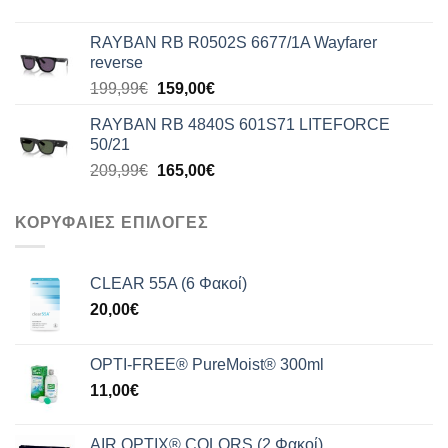
price
τρέχουσα
was:
τιμή
RAYBAN RB R0502S 6677/1A Wayfarer
176,99€.
είναι:
reverse
140,00€.
Original
Η
199,99
€
159,00
€
price
τρέχουσα
RAYBAN RB 4840S 601S71 LITEFORCE
was:
τιμή
50/21
199,99€.
είναι:
Original
Η
209,99
€
165,00
€
159,00€.
price
τρέχουσα
was:
τιμή
ΚΟΡΥΦΑΙΕΣ ΕΠΙΛΟΓΕΣ
209,99€.
είναι:
165,00€.
CLEAR 55A (6 Φακοί)
20,00
€
OPTI-FREE® PureMoist® 300ml
11,00
€
AIR OPTIX® COLORS (2 Φακοί)