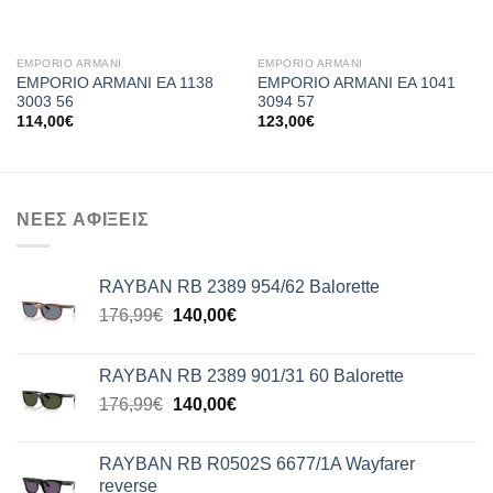
EMPORIO ARMANI
EMPORIO ARMANI
EMPORIO ARMANI EA 1138
EMPORIO ARMANI EA 1041
3003 56
3094 57
114,00
€
123,00
€
ΝΕΕΣ ΑΦΙΞΕΙΣ
RAYBAN RB 2389 954/62 Balorette
Original
Η
176,99
€
140,00
€
price
τρέχουσα
was:
τιμή
RAYBAN RB 2389 901/31 60 Balorette
176,99€.
είναι:
Original
Η
176,99
€
140,00
€
140,00€.
price
τρέχουσα
was:
τιμή
RAYBAN RB R0502S 6677/1A Wayfarer
176,99€.
είναι:
reverse