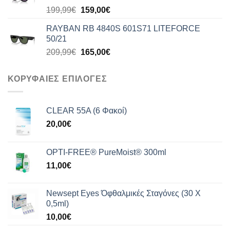
140,00€.
Original
Η
199,99
€
159,00
€
price
τρέχουσα
RAYBAN RB 4840S 601S71 LITEFORCE
was:
τιμή
50/21
199,99€.
είναι:
Original
Η
209,99
€
165,00
€
159,00€.
price
τρέχουσα
was:
τιμή
ΚΟΡΥΦΑΙΕΣ ΕΠΙΛΟΓΕΣ
209,99€.
είναι:
165,00€.
CLEAR 55A (6 Φακοί)
20,00
€
OPTI-FREE® PureMoist® 300ml
11,00
€
Newsept Eyes Όφθαλμικές Σταγόνες (30 Χ
0,5ml)
10,00
€