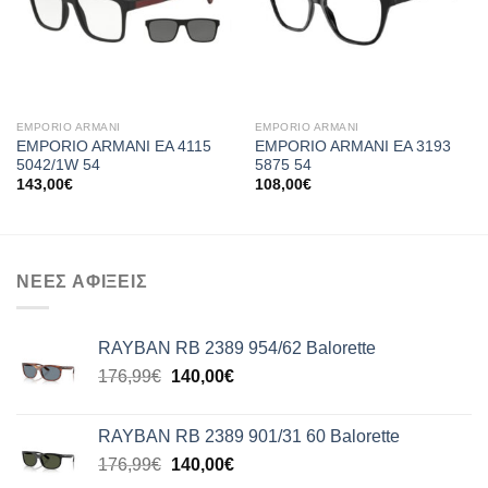
EMPORIO ARMANI
EMPORIO ARMANI
EMPORIO ARMANI EA 4115
EMPORIO ARMANI EA 3193
5042/1W 54
5875 54
143,00
€
108,00
€
ΝΕΕΣ ΑΦΙΞΕΙΣ
RAYBAN RB 2389 954/62 Balorette
Original
Η
176,99
€
140,00
€
price
τρέχουσα
was:
τιμή
RAYBAN RB 2389 901/31 60 Balorette
176,99€.
είναι:
Original
Η
176,99
€
140,00
€
140,00€.
price
τρέχουσα