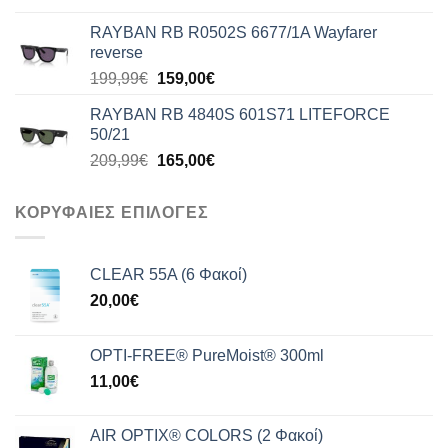
was:
τιμή
RAYBAN RB R0502S 6677/1A Wayfarer
176,99€.
είναι:
reverse
140,00€.
Original
Η
199,99
€
159,00
€
price
τρέχουσα
RAYBAN RB 4840S 601S71 LITEFORCE
was:
τιμή
50/21
199,99€.
είναι:
Original
Η
209,99
€
165,00
€
159,00€.
price
τρέχουσα
was:
τιμή
ΚΟΡΥΦΑΙΕΣ ΕΠΙΛΟΓΕΣ
209,99€.
είναι:
165,00€.
CLEAR 55A (6 Φακοί)
20,00
€
OPTI-FREE® PureMoist® 300ml
11,00
€
AIR OPTIX® COLORS (2 Φακοί)