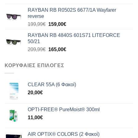
was:
τιμή
RAYBAN RB R0502S 6677/1A Wayfarer
176,99€.
είναι:
reverse
140,00€.
Original
Η
199,99
€
159,00
€
price
τρέχουσα
RAYBAN RB 4840S 601S71 LITEFORCE
was:
τιμή
50/21
199,99€.
είναι:
Original
Η
209,99
€
165,00
€
159,00€.
price
τρέχουσα
was:
τιμή
ΚΟΡΥΦΑΙΕΣ ΕΠΙΛΟΓΕΣ
209,99€.
είναι:
165,00€.
CLEAR 55A (6 Φακοί)
20,00
€
OPTI-FREE® PureMoist® 300ml
11,00
€
AIR OPTIX® COLORS (2 Φακοί)