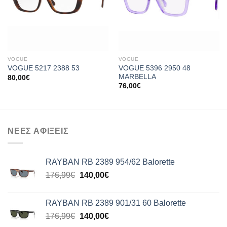
VOGUE
VOGUE
VOGUE 5396 2950 48
VOGUE 5217 2388 53
MARBELLA
80,00
€
76,00
€
ΝΕΕΣ ΑΦΙΞΕΙΣ
RAYBAN RB 2389 954/62 Balorette
Original
Η
176,99
€
140,00
€
price
τρέχουσα
was:
τιμή
RAYBAN RB 2389 901/31 60 Balorette
176,99€.
είναι:
Original
Η
176,99
€
140,00
€
140,00€.
price
τρέχουσα