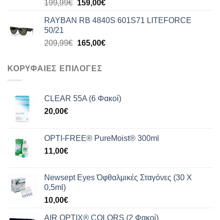
Original
Η
199,99
€
159,00
€
price
τρέχουσα
RAYBAN RB 4840S 601S71 LITEFORCE
was:
τιμή
50/21
199,99€.
είναι:
Original
Η
209,99
€
165,00
€
159,00€.
price
τρέχουσα
was:
τιμή
ΚΟΡΥΦΑΙΕΣ ΕΠΙΛΟΓΕΣ
209,99€.
είναι:
165,00€.
CLEAR 55A (6 Φακοί)
20,00
€
OPTI-FREE® PureMoist® 300ml
11,00
€
Newsept Eyes Όφθαλμικές Σταγόνες (30 Χ
0,5ml)
10,00
€
AIR OPTIX® COLORS (2 Φακοί)