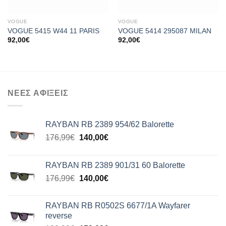
VOGUE
VOGUE
VOGUE 5415 W44 11 PARIS
VOGUE 5414 295087 MILAN
92,00
€
92,00
€
ΝΕΕΣ ΑΦΙΞΕΙΣ
RAYBAN RB 2389 954/62 Balorette
Original
Η
176,99
€
140,00
€
price
τρέχουσα
was:
τιμή
RAYBAN RB 2389 901/31 60 Balorette
176,99€.
είναι:
Original
Η
176,99
€
140,00
€
140,00€.
price
τρέχουσα
was:
τιμή
RAYBAN RB R0502S 6677/1A Wayfarer
176,99€.
είναι:
reverse
140,00€.