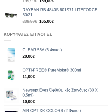
Original
Η
199,99
€
159,00
€
price
τρέχουσα
RAYBAN RB 4840S 601S71 LITEFORCE
was:
τιμή
50/21
199,99€.
είναι:
Original
Η
209,99
€
165,00
€
159,00€.
price
τρέχουσα
was:
τιμή
ΚΟΡΥΦΑΙΕΣ ΕΠΙΛΟΓΕΣ
209,99€.
είναι:
165,00€.
CLEAR 55A (6 Φακοί)
20,00
€
OPTI-FREE® PureMoist® 300ml
11,00
€
Newsept Eyes Όφθαλμικές Σταγόνες (30 Χ
0,5ml)
10,00
€
AIR OPTIX® COLORS (2 Φακοί)