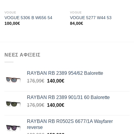
VOGUE
VOGUE
VOGUE 5306 B W656 54
VOGUE 5277 W44 53
100,00
€
84,00
€
ΝΕΕΣ ΑΦΙΞΕΙΣ
RAYBAN RB 2389 954/62 Balorette
Original
Η
176,99
€
140,00
€
price
τρέχουσα
was:
τιμή
RAYBAN RB 2389 901/31 60 Balorette
176,99€.
είναι:
Original
Η
176,99
€
140,00
€
140,00€.
price
τρέχουσα
was:
τιμή
RAYBAN RB R0502S 6677/1A Wayfarer
176,99€.
είναι:
reverse
140,00€.