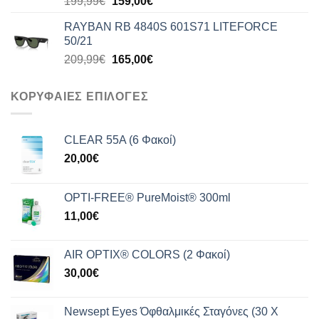
Original
Η
199,99
€
159,00
€
price
τρέχουσα
RAYBAN RB 4840S 601S71 LITEFORCE
was:
τιμή
50/21
199,99€.
είναι:
Original
Η
209,99
€
165,00
€
159,00€.
price
τρέχουσα
was:
τιμή
ΚΟΡΥΦΑΙΕΣ ΕΠΙΛΟΓΕΣ
209,99€.
είναι:
165,00€.
CLEAR 55A (6 Φακοί)
20,00
€
OPTI-FREE® PureMoist® 300ml
11,00
€
AIR OPTIX® COLORS (2 Φακοί)
30,00
€
Newsept Eyes Όφθαλμικές Σταγόνες (30 Χ