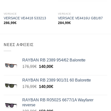
VERSACE
VERSACE
VERSACE VE4418 533213
VERSACE VE4416U GB1/87
286,99
€
284,99
€
ΝΕΕΣ ΑΦΙΞΕΙΣ
RAYBAN RB 2389 954/62 Balorette
Original
Η
176,99
€
140,00
€
price
τρέχουσα
was:
τιμή
RAYBAN RB 2389 901/31 60 Balorette
176,99€.
είναι:
Original
Η
176,99
€
140,00
€
140,00€.
price
τρέχουσα
was:
τιμή
RAYBAN RB R0502S 6677/1A Wayfarer
176,99€.
είναι:
reverse
140,00€.