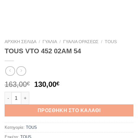
ΑΡΧΙΚΉ ΣΕΛΊΔΑ
/
ΓΥΑΛΙΆ
/
ΓΥΑΛΙΆ ΟΡΆΣΕΩΣ
/
TOUS
TOUS VTO 452 02AM 54
Original
Η
163,00
130,00
€
€
price
τρέχουσα
TOUS VTO 452 02AM 54 ποσότητα
was:
τιμή
163,00€.
είναι:
ΠΡΟΣΘΉΚΗ ΣΤΟ ΚΑΛΆΘΙ
130,00€.
Κατηγορία:
TOUS
Ετικέτα:
TOUS