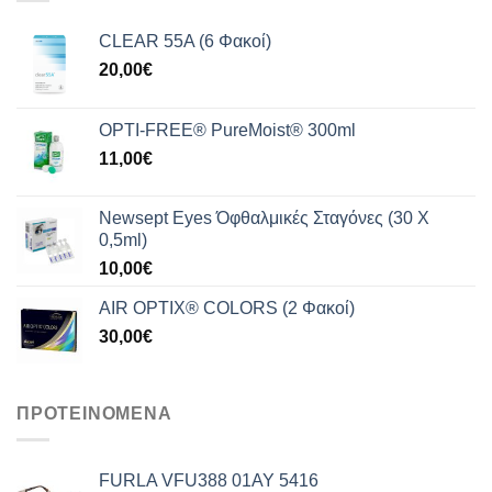
165,00€.
CLEAR 55A (6 Φακοί)
20,00
€
OPTI-FREE® PureMoist® 300ml
11,00
€
Newsept Eyes Όφθαλμικές Σταγόνες (30 Χ
0,5ml)
10,00
€
AIR OPTIX® COLORS (2 Φακοί)
30,00
€
ΠΡΟΤΕΙΝΟΜΕΝΑ
FURLA VFU388 01AY 5416