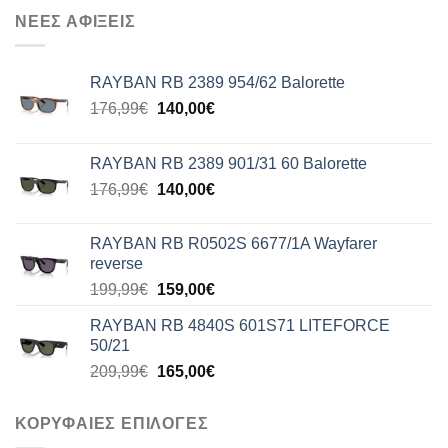
ΝΕΕΣ ΑΦΙΞΕΙΣ
RAYBAN RB 2389 954/62 Balorette
Original
Η
176,99
€
140,00
€
price
τρέχουσα
was:
τιμή
RAYBAN RB 2389 901/31 60 Balorette
176,99€.
είναι:
Original
Η
176,99
€
140,00
€
140,00€.
price
τρέχουσα
was:
τιμή
RAYBAN RB R0502S 6677/1A Wayfarer
176,99€.
είναι:
reverse
140,00€.
Original
Η
199,99
€
159,00
€
price
τρέχουσα
RAYBAN RB 4840S 601S71 LITEFORCE
was:
τιμή
50/21
199,99€.
είναι:
Original
Η
209,99
€
165,00
€
159,00€.
price
τρέχουσα
was:
τιμή
ΚΟΡΥΦΑΙΕΣ ΕΠΙΛΟΓΕΣ
209,99€.
είναι: