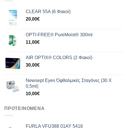
165,00€.
CLEAR 55A (6 Φακοί)
20,00
€
OPTI-FREE® PureMoist® 300ml
11,00
€
AIR OPTIX® COLORS (2 Φακοί)
30,00
€
Newsept Eyes Όφθαλμικές Σταγόνες (30 Χ
0,5ml)
10,00
€
ΠΡΟΤΕΙΝΟΜΕΝΑ
FURLA VFU388 01AY 5416