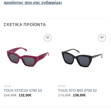
προϊόντος που σας ενδιαφέρει
ΣΧΕΤΙΚΆ ΠΡΟΪΌΝΤΑ
Add to
Add to
wishlist
wishlist
TOUS
TOUS
TOUS STOC24 0700 53
TOUS STO B43 0700 52
Original
Η
Original
Η
164,99
€
132,00
€
173,00
€
138,00
€
price
τρέχουσα
price
τρέχουσα
was:
τιμή
was:
τιμή
164,99€.
είναι:
173,00€.
είναι:
132,00€.
138,00€.