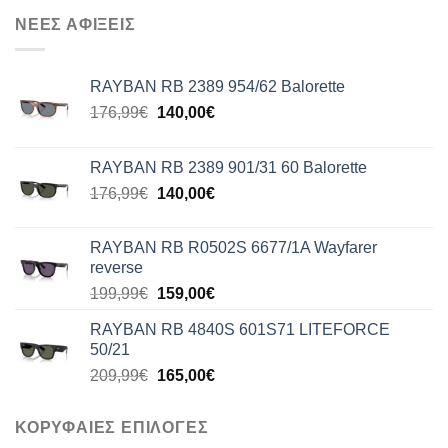
ΝΕΕΣ ΑΦΙΞΕΙΣ
RAYBAN RB 2389 954/62 Balorette
Original
Η
176,99
€
140,00
€
price
τρέχουσα
was:
τιμή
RAYBAN RB 2389 901/31 60 Balorette
176,99€.
είναι:
Original
Η
176,99
€
140,00
€
140,00€.
price
τρέχουσα
was:
τιμή
RAYBAN RB R0502S 6677/1A Wayfarer
176,99€.
είναι:
reverse
140,00€.
Original
Η
199,99
€
159,00
€
price
τρέχουσα
RAYBAN RB 4840S 601S71 LITEFORCE
was:
τιμή
50/21
199,99€.
είναι:
Original
Η
209,99
€
165,00
€
159,00€.
price
τρέχουσα
was:
τιμή
ΚΟΡΥΦΑΙΕΣ ΕΠΙΛΟΓΕΣ
209,99€.
είναι: