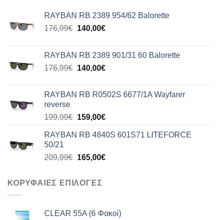
RAYBAN RB 2389 954/62 Balorette
Original
Η
176,99
€
140,00
€
price
τρέχουσα
was:
τιμή
RAYBAN RB 2389 901/31 60 Balorette
176,99€.
είναι:
Original
Η
176,99
€
140,00
€
140,00€.
price
τρέχουσα
was:
τιμή
RAYBAN RB R0502S 6677/1A Wayfarer
176,99€.
είναι:
reverse
140,00€.
Original
Η
199,99
€
159,00
€
price
τρέχουσα
RAYBAN RB 4840S 601S71 LITEFORCE
was:
τιμή
50/21
199,99€.
είναι:
Original
Η
209,99
€
165,00
€
159,00€.
price
τρέχουσα
was:
τιμή
ΚΟΡΥΦΑΙΕΣ ΕΠΙΛΟΓΕΣ
209,99€.
είναι:
165,00€.
CLEAR 55A (6 Φακοί)