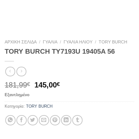
ΑΡΧΙΚΉ ΣΕΛΊΔΑ
/
ΓΥΑΛΙΆ
/
ΓΥΑΛΙΆ ΗΛΊΟΥ
/
TORY BURCH
TORY BURCH TY7193U 19405A 56
Original
Η
181,99
145,00
€
€
price
τρέχουσα
Εξαντλημένο
was:
τιμή
181,99€.
είναι:
Κατηγορία:
TORY BURCH
145,00€.