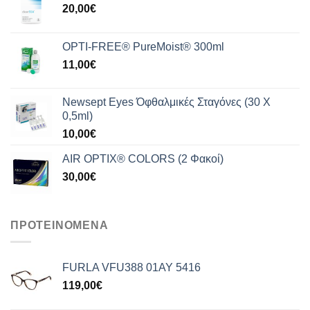
20,00
€
OPTI-FREE® PureMoist® 300ml
11,00
€
Newsept Eyes Όφθαλμικές Σταγόνες (30 Χ
0,5ml)
10,00
€
AIR OPTIX® COLORS (2 Φακοί)
30,00
€
ΠΡΟΤΕΙΝΟΜΕΝΑ
FURLA VFU388 01AY 5416
119,00
€