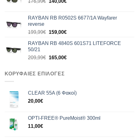
Original
Η
176,99
€
140,00
€
140,00€.
price
τρέχουσα
was:
τιμή
RAYBAN RB R0502S 6677/1A Wayfarer
176,99€.
είναι:
reverse
140,00€.
Original
Η
199,99
€
159,00
€
price
τρέχουσα
RAYBAN RB 4840S 601S71 LITEFORCE
was:
τιμή
50/21
199,99€.
είναι:
Original
Η
209,99
€
165,00
€
159,00€.
price
τρέχουσα
was:
τιμή
ΚΟΡΥΦΑΙΕΣ ΕΠΙΛΟΓΕΣ
209,99€.
είναι:
165,00€.
CLEAR 55A (6 Φακοί)
20,00
€
OPTI-FREE® PureMoist® 300ml
11,00
€