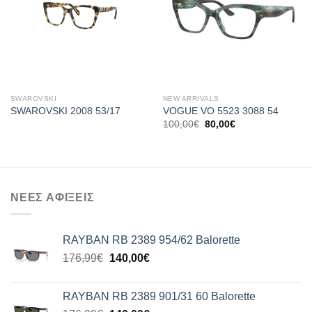
SWAROVSKI
NEW ARRIVALS
SWAROVSKI 2008 53/17
VOGUE VO 5523 3088 54
Original
Η
100,00
€
80,00
€
price
τρέχουσα
was:
τιμή
100,00€.
είναι:
80,00€.
ΝΕΕΣ ΑΦΙΞΕΙΣ
RAYBAN RB 2389 954/62 Balorette
Original
Η
176,99
€
140,00
€
price
τρέχουσα
was:
τιμή
RAYBAN RB 2389 901/31 60 Balorette
176,99€.
είναι: