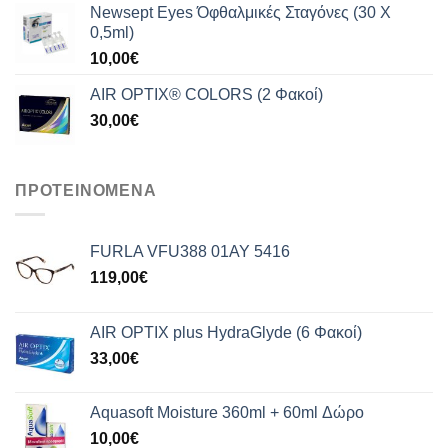
Newsept Eyes Όφθαλμικές Σταγόνες (30 Χ
0,5ml)
10,00
€
AIR OPTIX® COLORS (2 Φακοί)
30,00
€
ΠΡΟΤΕΙΝΟΜΕΝΑ
FURLA VFU388 01AY 5416
119,00
€
AIR OPTIX plus HydraGlyde (6 Φακοί)
33,00
€
Aquasoft Moisture 360ml + 60ml Δώρο
10,00
€