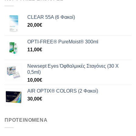
209,99€.
είναι:
165,00€.
CLEAR 55A (6 Φακοί)
20,00
€
OPTI-FREE® PureMoist® 300ml
11,00
€
Newsept Eyes Όφθαλμικές Σταγόνες (30 Χ
0,5ml)
10,00
€
AIR OPTIX® COLORS (2 Φακοί)
30,00
€
ΠΡΟΤΕΙΝΟΜΕΝΑ