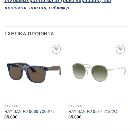
την διαθεσιμότητα και το χρόνο παράδοσης του
προιόντος που σας ενδιαφέρ
ΣΧΕΤΙΚΆ ΠΡΟΪΌΝΤΑ
Add to
Add to
wishlist
wishlist
RAY BAN
RAY BAN
RAY BAN RJ 9069 7068/73
RAY BAN RJ 9547 212/2C
65,00
€
65,00
€