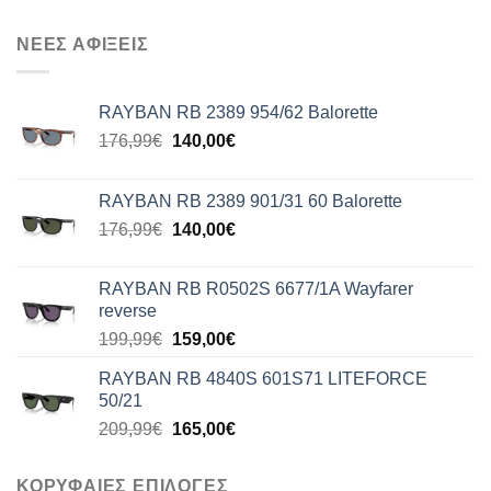
ΝΕΕΣ ΑΦΙΞΕΙΣ
RAYBAN RB 2389 954/62 Balorette
Original
Η
176,99
€
140,00
€
price
τρέχουσα
was:
τιμή
RAYBAN RB 2389 901/31 60 Balorette
176,99€.
είναι:
Original
Η
176,99
€
140,00
€
140,00€.
price
τρέχουσα
was:
τιμή
RAYBAN RB R0502S 6677/1A Wayfarer
176,99€.
είναι:
reverse
140,00€.
Original
Η
199,99
€
159,00
€
price
τρέχουσα
RAYBAN RB 4840S 601S71 LITEFORCE
was:
τιμή
50/21
199,99€.
είναι:
Original
Η
209,99
€
165,00
€
159,00€.
price
τρέχουσα
was:
τιμή
ΚΟΡΥΦΑΙΕΣ ΕΠΙΛΟΓΕΣ