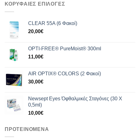
was:
τιμή
ΚΟΡΥΦΑΙΕΣ ΕΠΙΛΟΓΕΣ
209,99€.
είναι:
165,00€.
CLEAR 55A (6 Φακοί)
20,00
€
OPTI-FREE® PureMoist® 300ml
11,00
€
AIR OPTIX® COLORS (2 Φακοί)
30,00
€
Newsept Eyes Όφθαλμικές Σταγόνες (30 Χ
0,5ml)
10,00
€
ΠΡΟΤΕΙΝΟΜΕΝΑ