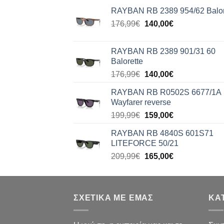
RAYBAN RB 2389 954/62 Balor
Original
Η
176,99
€
140,00
€
price
τρέχουσα
was:
τιμή
RAYBAN RB 2389 901/31 60
176,99€.
είναι:
Balorette
140,00€.
Original
Η
176,99
€
140,00
€
price
τρέχουσα
RAYBAN RB R0502S 6677/1A
was:
τιμή
Wayfarer reverse
176,99€.
είναι:
Original
Η
199,99
€
159,00
€
140,00€.
price
τρέχουσα
RAYBAN RB 4840S 601S71
was:
τιμή
LITEFORCE 50/21
199,99€.
είναι:
Original
Η
209,99
€
165,00
€
159,00€.
price
τρέχουσα
was:
τιμή
209,99€.
είναι:
ΣΧΕΤΙΚΑ ΜΕ ΕΜΑΣ
165,00€.
ΚΑ