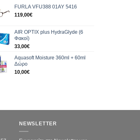
FURLA VFU388 01AY 5416
119,00
€
AIR OPTIX plus HydraGlyde (6
Φακοί)
33,00
€
Aquasoft Moisture 360ml + 60ml
Δώρο
10,00
€
NEWSLETTER