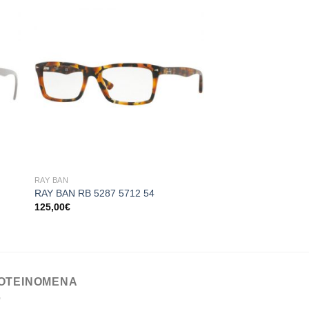
 to
Add to
ist
wishlist
+
+
RAY BAN
RAY BAN
RAY BAN RB 5287 5712 54
RAY BAN RB 5354 5
125,00
€
115,00
€
ΟΤΕΙΝΟΜΕΝΑ