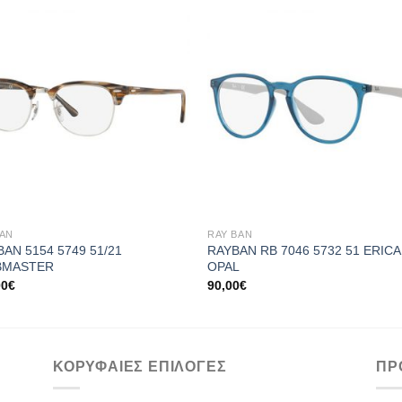
Add to
Add
wishlist
wishl
+
BAN
RAY BAN
BAN 5154 5749 51/21
RAYBAN RB 7046 5732 51 ERICA
BMASTER
OPAL
00
€
90,00
€
ΚΟΡΥΦΑΙΕΣ ΕΠΙΛΟΓΕΣ
ΠΡ