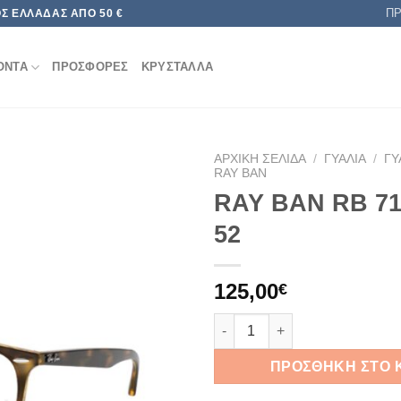
Π
Σ ΕΛΛΆΔΑΣ ΑΠΌ 50 €
ΟΝΤΑ
ΠΡΟΣΦΟΡΕΣ
ΚΡΥΣΤΑΛΛΑ
ΑΡΧΙΚΉ ΣΕΛΊΔΑ
/
ΓΥΑΛΙΆ
/
ΓΥ
RAY BAN
RAY BAN RB 71
Add to
wishlist
52
125,00
€
RAY BAN RB 7159 2012 52 πο
ΠΡΟΣΘΉΚΗ ΣΤΟ 