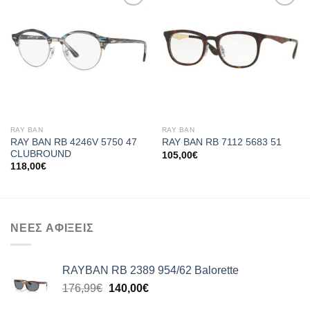
Add to
Add to
wishlist
wishlist
RAY BAN
RAY BAN
RAY BAN RB 4246V 5750 47
RAY BAN RB 7112 5683 51
CLUBROUND
105,00
€
118,00
€
ΝΕΕΣ ΑΦΙΞΕΙΣ
RAYBAN RB 2389 954/62 Balorette
Original
Η
176,99
€
140,00
€
price
τρέχουσα