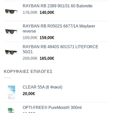
was:
τιμή
RAYBAN RB 2389 901/31 60 Balorette
176,99€.
είναι:
Original
Η
176,99
€
140,00
€
140,00€.
price
τρέχουσα
was:
τιμή
RAYBAN RB R0502S 6677/1A Wayfarer
176,99€.
είναι:
reverse
140,00€.
Original
Η
199,99
€
159,00
€
price
τρέχουσα
RAYBAN RB 4840S 601S71 LITEFORCE
was:
τιμή
50/21
199,99€.
είναι:
Original
Η
209,99
€
165,00
€
159,00€.
price
τρέχουσα
was:
τιμή
ΚΟΡΥΦΑΙΕΣ ΕΠΙΛΟΓΕΣ
209,99€.
είναι:
165,00€.
CLEAR 55A (6 Φακοί)
20,00
€
OPTI-FREE® PureMoist® 300ml