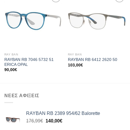
Add to
Add to
wishlist
wishlist
RAY BAN
RAY BAN
RAYBAN RB 7046 5732 51
RAYBAN RB 6412 2620 50
ERICA OPAL
103,00
€
90,00
€
ΝΕΕΣ ΑΦΙΞΕΙΣ
RAYBAN RB 2389 954/62 Balorette
Original
Η
176,99
€
140,00
€
price
τρέχουσα