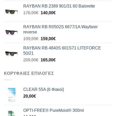
was:
τιμή
RAYBAN RB 2389 901/31 60 Balorette
176,99€.
είναι:
Original
Η
176,99
€
140,00
€
140,00€.
price
τρέχουσα
was:
τιμή
RAYBAN RB R0502S 6677/1A Wayfarer
176,99€.
είναι:
reverse
140,00€.
Original
Η
199,99
€
159,00
€
price
τρέχουσα
RAYBAN RB 4840S 601S71 LITEFORCE
was:
τιμή
50/21
199,99€.
είναι:
Original
Η
209,99
€
165,00
€
159,00€.
price
τρέχουσα
was:
τιμή
ΚΟΡΥΦΑΙΕΣ ΕΠΙΛΟΓΕΣ
209,99€.
είναι:
165,00€.
CLEAR 55A (6 Φακοί)
20,00
€
OPTI-FREE® PureMoist® 300ml