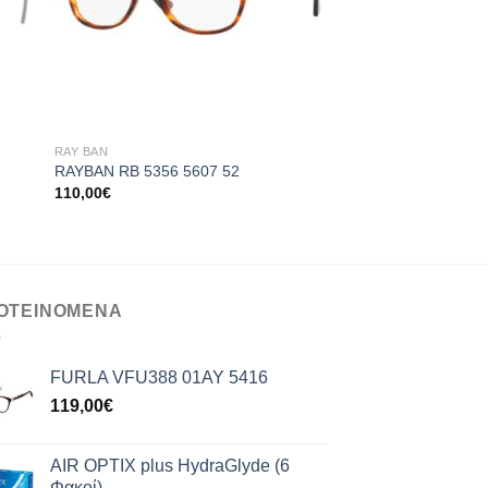
+
+
RAY BAN
RAY BAN
RAYBAN RB 5356 5607 52
RAYBAN RB 8415 25
110,00
€
140,00
€
ΟΤΕΙΝΟΜΕΝΑ
FURLA VFU388 01AY 5416
119,00
€
AIR OPTIX plus HydraGlyde (6
Φακοί)