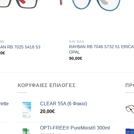
+
BAN
RAY BAN
RAYBAN RB 7046 5732 51 ERICA
AN RB 7025 5418 53
OPAL
00
€
90,00
€
ΚΟΡΥΦΑΙΕΣ ΕΠΙΛΟΓΕΣ
ΠΡ
ette
CLEAR 55A (6 Φακοί)
20,00
€
OPTI-FREE® PureMoist® 300ml