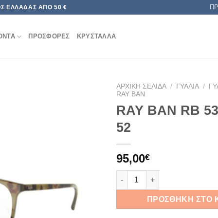
Π
Σ ΕΛΛΆΔΑΣ ΑΠΌ 50 €
ΟΝΤΑ
ΠΡΟΣΦΟΡΕΣ
ΚΡΥΣΤΑΛΛΑ
ΑΡΧΙΚΉ ΣΕΛΊΔΑ
/
ΓΥΑΛΙΆ
/
ΓΥ
RAY BAN
RAY BAN RB 53
Add to
wishlist
52
95,00
€
RAY BAN RB 5387 5975 52 πο
ΠΡΟΣΘΉΚΗ ΣΤΟ 