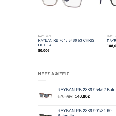
+
+
RAY BAN
RAY 
RAYBAN RB 7045 5486 53 CHRIS
RAYB
OPTICAL
108,
80,00
€
ΝΕΕΣ ΑΦΙΞΕΙΣ
RAYBAN RB 2389 954/62 Balor
Original
Η
176,99
€
140,00
€
price
τρέχουσα
was:
τιμή
RAYBAN RB 2389 901/31 60
176,99€.
είναι:
Balorette