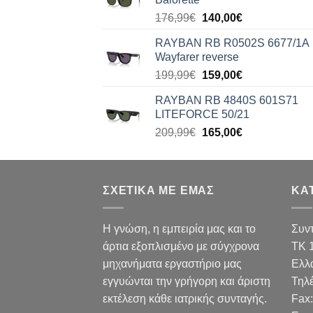
140,00€.
Original
Η
176,99
€
140,00
€
price
τρέχουσα
RAYBAN RB R0502S 6677/1A
was:
τιμή
Wayfarer reverse
176,99€.
είναι:
Original
Η
199,99
€
159,00
€
140,00€.
price
τρέχουσα
RAYBAN RB 4840S 601S71
was:
τιμή
LITEFORCE 50/21
199,99€.
είναι:
Original
Η
209,99
€
165,00
€
159,00€.
price
τρέχουσα
was:
τιμή
209,99€.
είναι:
ΣΧΕΤΙΚΑ ΜΕ ΕΜΑΣ
165,00€.
ΚΑ
Η γνώση, η εμπειρία μας και το
Συν
άρτια εξοπλισμένο με σύγχρονα
TK 
μηχανήματα εργαστήριο μας
Ελλ
εγγυώνται την γρήγορη και άριστη
Τηλ
εκτέλεση κάθε ιατρικής συνταγής.
Fax
: