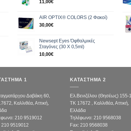
11,00
€
AIR OPTIX® COLORS (2 Φακοί)
30,00
€
Newsept Eyes Όφθαλμικές
Σταγόνες (30 Χ 0,5ml)
10,00
€
ΤΑΣΤΗΜΑ 1
ΚΑΤΑΣΤΗΜΑ 2
ταγματάρχου Δαβάκη 60,
Ελ.Βενιζέλου (Θησέως) 155-
17672,
Καλλιθέα, Αττική,
TK 17672 , Καλλιθέα, Αττική,
άδα
Ελλάδα
έφωνο:
210 9519012
Τηλέφωνο:
210 9568038
210 9519012
Fax
:
210 9568038