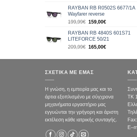
price
τρέχουσα
RAYBAN RB R0502S 6677/1A
was:
τιμή
Wayfarer reverse
176,99€.
είναι:
Original
Η
199,99
€
159,00
€
140,00€.
price
τρέχουσα
RAYBAN RB 4840S 601S71
was:
τιμή
LITEFORCE 50/21
199,99€.
είναι:
Original
Η
209,99
€
165,00
€
159,00€.
price
τρέχουσα
was:
τιμή
209,99€.
είναι:
ΣΧΕΤΙΚΑ ΜΕ ΕΜΑΣ
165,00€.
ΚΑ
Η γνώση, η εμπειρία μας και το
Συν
άρτια εξοπλισμένο με σύγχρονα
TK 
μηχανήματα εργαστήριο μας
Ελλ
εγγυώνται την γρήγορη και άριστη
Τηλ
εκτέλεση κάθε ιατρικής συνταγής.
Fax
:
E
–
m