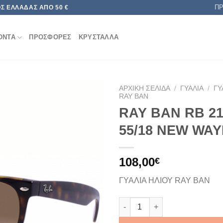
Π
Σ ΕΛΛΆΔΑΣ ΑΠΌ 50 €
ΟΝΤΑ
ΠΡΟΣΦΟΡΕΣ
ΚΡΥΣΤΑΛΛΑ
ΑΡΧΙΚΉ ΣΕΛΊΔΑ
/
ΓΥΑΛΙΆ
/
ΓΥ
RAY BAN
RAY BAN RB 21
Add to
wishlist
55/18 NEW WA
108,00
€
ΓΥΑΛΙΑ ΗΛΙΟΥ RAY BAN
RAY BAN RB 2132 710 55/18