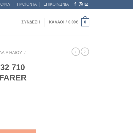
ΡΟΦΙΛ
ΠΡΟΪΟΝΤΑ
ΕΠΙΚΟΙΝΩΝΙΑ
0
ΣΎΝΔΕΣΗ
ΚΑΛΆΘΙ /
0,00
€
ΑΛΙΆ ΗΛΊΟΥ
/
32 710
YFARER
 NEW WAYFARER ποσότητα