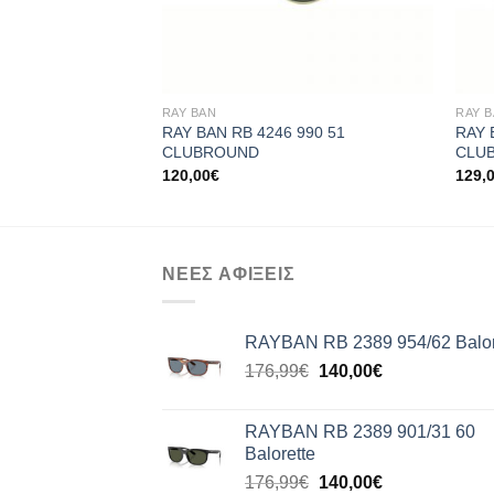
+
+
RAY BAN
RAY 
RAY BAN RB 4246 990 51
RAY 
CLUBROUND
CLU
120,00
€
129,
ΝΕΕΣ ΑΦΙΞΕΙΣ
RAYBAN RB 2389 954/62 Balor
Original
Η
176,99
€
140,00
€
price
τρέχουσα
was:
τιμή
RAYBAN RB 2389 901/31 60
176,99€.
είναι:
Balorette
140,00€.
Original
Η
176,99
€
140,00
€