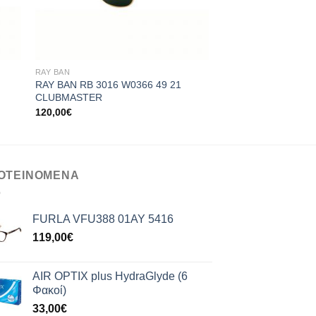
+
+
RAY BAN
RAY BAN
RAY BAN RB 3016 W0366 49 21
RAY BAN RB 3016 W
CLUBMASTER
CLUBMASTER
120,00
€
120,00
€
ΟΤΕΙΝΟΜΕΝΑ
FURLA VFU388 01AY 5416
119,00
€
AIR OPTIX plus HydraGlyde (6
Φακοί)
33,00
€