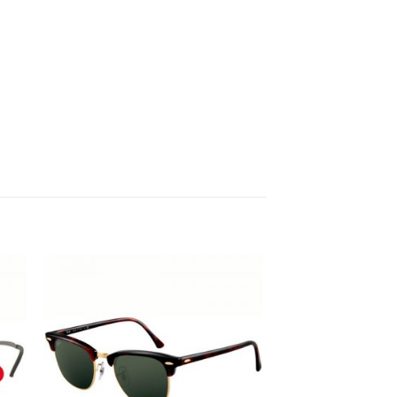
 to
Add to
ist
wishlist