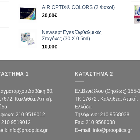
AIR OPTIX® COLORS (2 Φακοί)
30,00
€
Newsept Eyes Όφθαλμικές
Σταγόνες (30 Χ 0,5ml)
10,00
€
ΤΑΣΤΗΜΑ 1
ΚΑΤΑΣΤΗΜΑ 2
ταγματάρχου Δαβάκη 60,
Ελ.Βενιζέλου (Θησέως) 155-
17672,
Καλλιθέα, Αττική,
TK 17672 , Καλλιθέα, Αττική,
άδα
Ελλάδα
έφωνο:
210 9519012
Τηλέφωνο:
210 9568038
210 9519012
Fax
:
210 9568038
ail
:
info@prooptics.gr
E
–
mail
:
info@prooptics.gr