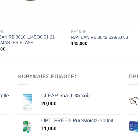
+
BAN
RAY BAN
BAN RB 3016 1145/30 51 21
RAY BAN RB 3542 029/5J 63
BMASTER FLASH
145,00
€
00
€
ΚΟΡΥΦΑΙΕΣ ΕΠΙΛΟΓΕΣ
ΠΡ
ette
CLEAR 55A (6 Φακοί)
20,00
€
OPTI-FREE® PureMoist® 300ml
11,00
€