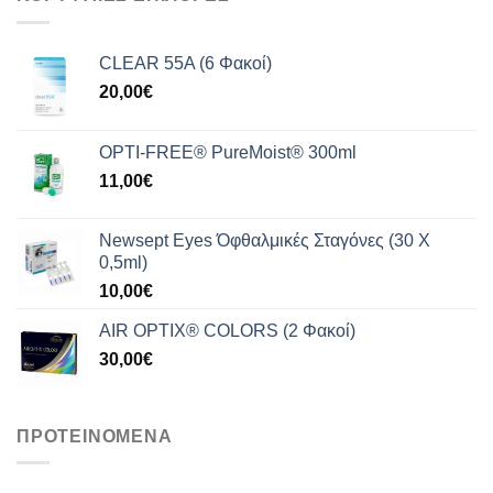
209,99€.
είναι:
165,00€.
CLEAR 55A (6 Φακοί)
20,00
€
OPTI-FREE® PureMoist® 300ml
11,00
€
Newsept Eyes Όφθαλμικές Σταγόνες (30 Χ
0,5ml)
10,00
€
AIR OPTIX® COLORS (2 Φακοί)
30,00
€
ΠΡΟΤΕΙΝΟΜΕΝΑ