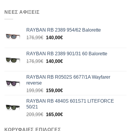
ΝΕΕΣ ΑΦΙΞΕΙΣ
RAYBAN RB 2389 954/62 Balorette
Original
Η
176,99
€
140,00
€
price
τρέχουσα
was:
τιμή
RAYBAN RB 2389 901/31 60 Balorette
176,99€.
είναι:
Original
Η
176,99
€
140,00
€
140,00€.
price
τρέχουσα
was:
τιμή
RAYBAN RB R0502S 6677/1A Wayfarer
176,99€.
είναι:
reverse
140,00€.
Original
Η
199,99
€
159,00
€
price
τρέχουσα
RAYBAN RB 4840S 601S71 LITEFORCE
was:
τιμή
50/21
199,99€.
είναι:
Original
Η
209,99
€
165,00
€
159,00€.
price
τρέχουσα
was:
τιμή
ΚΟΡΥΦΑΙΕΣ ΕΠΙΛΟΓΕΣ