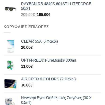
price
τρέχουσα
RAYBAN RB 4840S 601S71 LITEFORCE
was:
τιμή
50/21
199,99€.
είναι:
Original
Η
209,99
€
165,00
€
159,00€.
price
τρέχουσα
was:
τιμή
ΚΟΡΥΦΑΙΕΣ ΕΠΙΛΟΓΕΣ
209,99€.
είναι:
165,00€.
CLEAR 55A (6 Φακοί)
20,00
€
OPTI-FREE® PureMoist® 300ml
11,00
€
AIR OPTIX® COLORS (2 Φακοί)
30,00
€
Newsept Eyes Όφθαλμικές Σταγόνες (30 Χ
0,5ml)