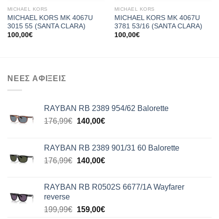
MICHAEL KORS
MICHAEL KORS
MICHAEL KORS MK 4067U
MICHAEL KORS MK 4067U
3015 55 (SANTA CLARA)
3781 53/16 (SANTA CLARA)
100,00
€
100,00
€
ΝΕΕΣ ΑΦΙΞΕΙΣ
RAYBAN RB 2389 954/62 Balorette
Original
Η
176,99
€
140,00
€
price
τρέχουσα
was:
τιμή
RAYBAN RB 2389 901/31 60 Balorette
176,99€.
είναι:
Original
Η
176,99
€
140,00
€
140,00€.
price
τρέχουσα
was:
τιμή
RAYBAN RB R0502S 6677/1A Wayfarer
176,99€.
είναι:
reverse
140,00€.
Original
Η
199,99
€
159,00
€