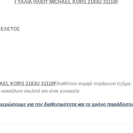
ΓΥΑΛΙΑ ΗΛΙΟΥ MICHAEL KORS 2183U 31118F
ΣΚΕΛΕΤΟΣ
AEL KORS 2183U 31118F
διαθέτουν κομψό τετράγωνο σχήμα.
 κοκκάλινο σκελετό και είναι γυναικεία
ημερώσουμε για την διαθεσιμότητα και το χρόνο παράδοση