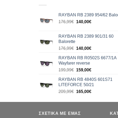
RAYBAN RB 2389 954/62 Balor
Original
Η
176,99
€
140,00
€
price
τρέχουσα
was:
τιμή
RAYBAN RB 2389 901/31 60
176,99€.
είναι:
Balorette
140,00€.
Original
Η
176,99
€
140,00
€
price
τρέχουσα
RAYBAN RB R0502S 6677/1A
was:
τιμή
Wayfarer reverse
176,99€.
είναι:
Original
Η
199,99
€
159,00
€
140,00€.
price
τρέχουσα
RAYBAN RB 4840S 601S71
was:
τιμή
LITEFORCE 50/21
199,99€.
είναι:
Original
Η
209,99
€
165,00
€
159,00€.
price
τρέχουσα
was:
τιμή
209,99€.
είναι:
ΣΧΕΤΙΚΑ ΜΕ ΕΜΑΣ
165,00€.
ΚΑ