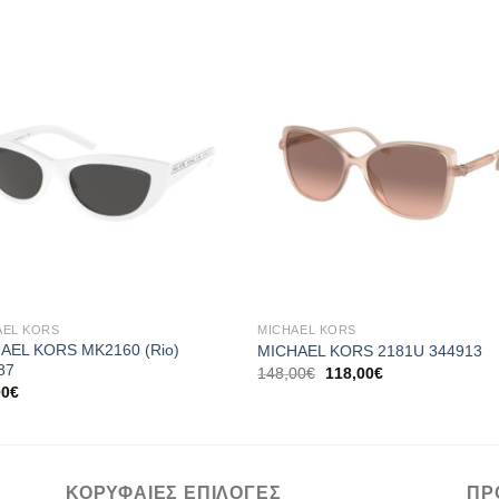
Add to
Add
wishlist
wishl
+
AEL KORS
MICHAEL KORS
AEL KORS MK2160 (Rio)
MICHAEL KORS 2181U 344913
87
Original
Η
148,00
€
118,00
€
price
τρέχουσα
00
€
was:
τιμή
148,00€.
είναι:
118,00€.
ΚΟΡΥΦΑΙΕΣ ΕΠΙΛΟΓΕΣ
ΠΡ