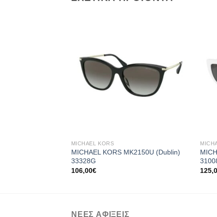
Add to
wishlist
+
+
MICHAEL KORS
MICH
MICHAEL KORS MK2150U (Dublin)
MICH
33328G
3100
106,00
€
125,
ΝΕΕΣ ΑΦΙΞΕΙΣ