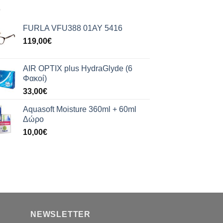
FURLA VFU388 01AY 5416
119,00
€
AIR OPTIX plus HydraGlyde (6
Φακοί)
33,00
€
Aquasoft Moisture 360ml + 60ml
Δώρο
10,00
€
NEWSLETTER