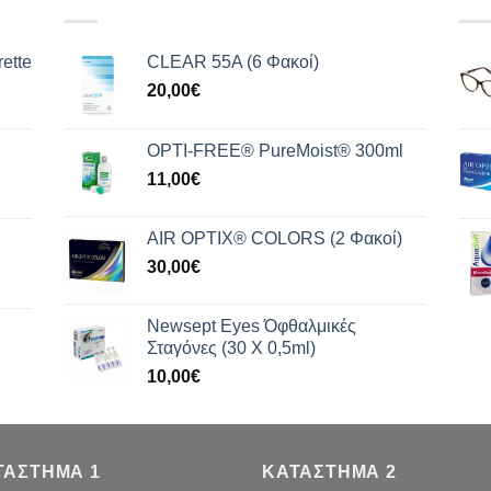
ette
CLEAR 55A (6 Φακοί)
20,00
€
OPTI-FREE® PureMoist® 300ml
11,00
€
AIR OPTIX® COLORS (2 Φακοί)
30,00
€
Newsept Eyes Όφθαλμικές
Σταγόνες (30 Χ 0,5ml)
10,00
€
ΤΑΣΤΗΜΑ 1
ΚΑΤΑΣΤΗΜΑ 2