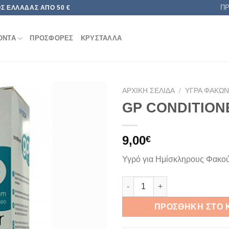
Π
Σ ΕΛΛΆΔΑΣ ΑΠΌ 50 €
ΟΝΤΑ
ΠΡΟΣΦΟΡΕΣ
ΚΡΥΣΤΑΛΛΑ
ΑΡΧΙΚΉ ΣΕΛΊΔΑ
/
ΥΓΡΆ ΦΑΚΏ
GP CONDITION
Add to
wishlist
9,00
€
Υγρό για Ημίσκληρους Φακο
GP CONDITIONER 120ml ποσό
ΠΡΟΣΘΉΚΗ ΣΤΟ 