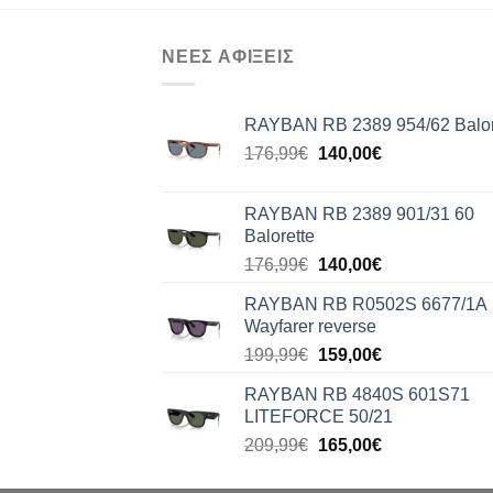
ΝΕΕΣ ΑΦΙΞΕΙΣ
RAYBAN RB 2389 954/62 Balor
Original
Η
176,99
€
140,00
€
price
τρέχουσα
was:
τιμή
RAYBAN RB 2389 901/31 60
176,99€.
είναι:
Balorette
140,00€.
Original
Η
176,99
€
140,00
€
price
τρέχουσα
RAYBAN RB R0502S 6677/1A
was:
τιμή
Wayfarer reverse
176,99€.
είναι:
Original
Η
199,99
€
159,00
€
140,00€.
price
τρέχουσα
RAYBAN RB 4840S 601S71
was:
τιμή
LITEFORCE 50/21
199,99€.
είναι:
Original
Η
209,99
€
165,00
€
159,00€.
price
τρέχουσα
was:
τιμή