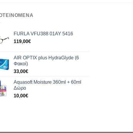
ΟΤΕΙΝΟΜΕΝΑ
FURLA VFU388 01AY 5416
119,00
€
AIR OPTIX plus HydraGlyde (6
Φακοί)
33,00
€
Aquasoft Moisture 360ml + 60ml
Δώρο
10,00
€