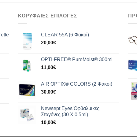
ΚΟΡΥΦΑΙΕΣ ΕΠΙΛΟΓΕΣ
ΠΡ
ette
CLEAR 55A (6 Φακοί)
20,00
€
OPTI-FREE® PureMoist® 300ml
11,00
€
AIR OPTIX® COLORS (2 Φακοί)
30,00
€
Newsept Eyes Όφθαλμικές
Σταγόνες (30 Χ 0,5ml)
10,00
€