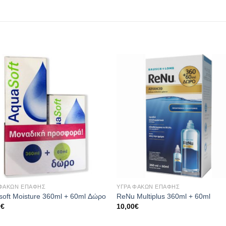
Add to
Add
wishlist
wishl
+
 ΦΑΚΏΝ ΕΠΑΦΉΣ
ΥΓΡΆ ΦΑΚΏΝ ΕΠΑΦΉΣ
soft Moisture 360ml + 60ml Δώρο
ReNu Multiplus 360ml + 60ml
0
€
10,00
€