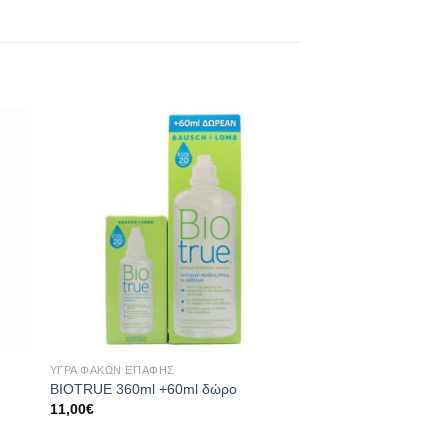
 to
Add to
ist
wishlist
+
+
ΥΓΡΆ ΦΑΚΏΝ ΕΠΑΦΉΣ
ΥΓΡΆ ΦΑΚΏΝ ΕΠΑΦΉΣ
BIOTRUE 360ml +60ml δώρο
POLYSOFT BIO 360
11,00
€
8,00
€