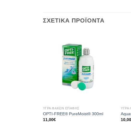
ΣΧΕΤΙΚΆ ΠΡΟΪΌΝΤΑ
Add to
wishlist
+
+
ΥΓΡΆ ΦΑΚΏΝ ΕΠΑΦΉΣ
ΥΓΡΆ
OPTI-FREE® PureMoist® 300ml
Aqua
11,00
€
10,0