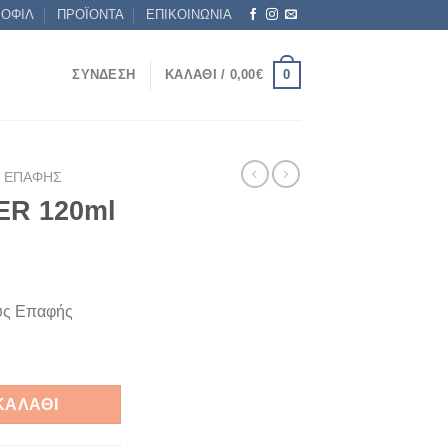
ΡΟΦΙΛ
ΠΡΟΪΟΝΤΑ
ΕΠΙΚΟΙΝΩΝΙΑ
0
ΣΎΝΔΕΣΗ
ΚΑΛΆΘΙ /
0,00
€
Ν ΕΠΑΦΉΣ
ER 120ml
ύς Επαφής
τητα
ΚΑΛΆΘΙ