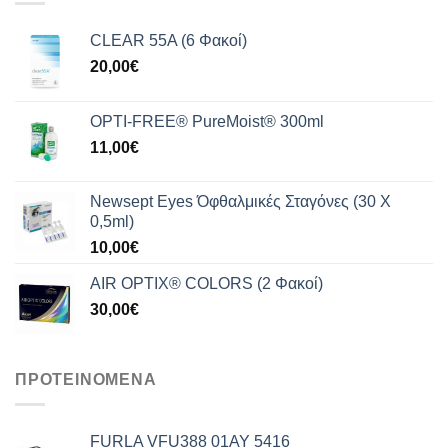
165,00€.
CLEAR 55A (6 Φακοί)
20,00
€
OPTI-FREE® PureMoist® 300ml
11,00
€
Newsept Eyes Όφθαλμικές Σταγόνες (30 Χ
0,5ml)
10,00
€
AIR OPTIX® COLORS (2 Φακοί)
30,00
€
ΠΡΟΤΕΙΝΟΜΕΝΑ
FURLA VFU388 01AY 5416