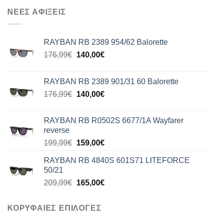
ΝΕΕΣ ΑΦΙΞΕΙΣ
RAYBAN RB 2389 954/62 Balorette
Original
Η
176,99
€
140,00
€
price
τρέχουσα
was:
τιμή
RAYBAN RB 2389 901/31 60 Balorette
176,99€.
είναι:
Original
Η
176,99
€
140,00
€
140,00€.
price
τρέχουσα
was:
τιμή
RAYBAN RB R0502S 6677/1A Wayfarer
176,99€.
είναι:
reverse
140,00€.
Original
Η
199,99
€
159,00
€
price
τρέχουσα
RAYBAN RB 4840S 601S71 LITEFORCE
was:
τιμή
50/21
199,99€.
είναι:
Original
Η
209,99
€
165,00
€
159,00€.
price
τρέχουσα
was:
τιμή
ΚΟΡΥΦΑΙΕΣ ΕΠΙΛΟΓΕΣ
209,99€.
είναι: