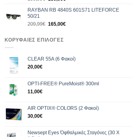
price
τρέχουσα
RAYBAN RB 4840S 601S71 LITEFORCE
was:
τιμή
50/21
199,99€.
είναι:
Original
Η
209,99
€
165,00
€
159,00€.
price
τρέχουσα
was:
τιμή
ΚΟΡΥΦΑΙΕΣ ΕΠΙΛΟΓΕΣ
209,99€.
είναι:
165,00€.
CLEAR 55A (6 Φακοί)
20,00
€
OPTI-FREE® PureMoist® 300ml
11,00
€
AIR OPTIX® COLORS (2 Φακοί)
30,00
€
Newsept Eyes Όφθαλμικές Σταγόνες (30 Χ