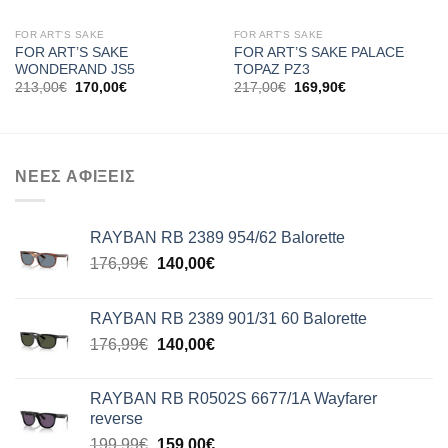
FOR ART'S SAKE
FOR ART'S SAKE
FOR ART’S SAKE
FOR ART’S SAKE PALACE
WONDERAND JS5
TOPAZ PZ3
Original
Η
Original
Η
213,00
€
170,00
€
217,00
€
169,90
€
price
τρέχουσα
price
τρέχουσα
was:
τιμή
was:
τιμή
213,00€.
είναι:
217,00€.
είναι:
170,00€.
169,90€.
ΝΕΕΣ ΑΦΙΞΕΙΣ
RAYBAN RB 2389 954/62 Balorette
Original
Η
176,99
€
140,00
€
price
τρέχουσα
was:
τιμή
RAYBAN RB 2389 901/31 60 Balorette
176,99€.
είναι:
Original
Η
176,99
€
140,00
€
140,00€.
price
τρέχουσα
was:
τιμή
RAYBAN RB R0502S 6677/1A Wayfarer
176,99€.
είναι:
reverse
140,00€.
Original
Η
199,99
€
159,00
€