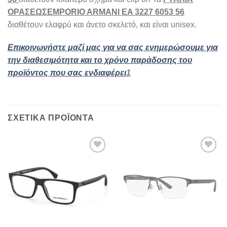
ΟΡΑΣΕΩΣEMPORIO ARMANI EA 3227 6053 56
διαθέτουν ελαφρύ και άνετο σκελετό, και είναι unisex.
Επικοινωνήστε μαζί μας για να σας ενημερώσουμε για
την διαθεσιμότητα και το χρόνο παράδοσης του
προϊόντος που σας ενδιαφέρει
1
ΣΧΕΤΙΚΆ ΠΡΟΪΌΝΤΑ
Add to
Add to
wishlist
wishlist