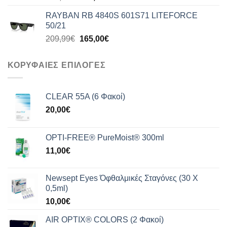
price
τρέχουσα
RAYBAN RB 4840S 601S71 LITEFORCE
was:
τιμή
50/21
199,99€.
είναι:
Original
Η
209,99
€
165,00
€
159,00€.
price
τρέχουσα
was:
τιμή
ΚΟΡΥΦΑΙΕΣ ΕΠΙΛΟΓΕΣ
209,99€.
είναι:
165,00€.
CLEAR 55A (6 Φακοί)
20,00
€
OPTI-FREE® PureMoist® 300ml
11,00
€
Newsept Eyes Όφθαλμικές Σταγόνες (30 Χ
0,5ml)
10,00
€
AIR OPTIX® COLORS (2 Φακοί)