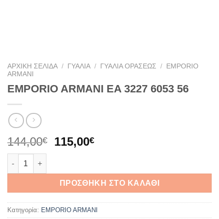
ΑΡΧΙΚΉ ΣΕΛΊΔΑ
/
ΓΥΑΛΙΆ
/
ΓΥΑΛΙΆ ΟΡΆΣΕΩΣ
/
EMPORIO
ARMANI
EMPORIO ARMANI EA 3227 6053 56
Original
Η
144,00
115,00
€
€
price
τρέχουσα
EMPORIO ARMANI EA 3227 6053 56 ποσότητα
was:
τιμή
144,00€.
είναι:
ΠΡΟΣΘΉΚΗ ΣΤΟ ΚΑΛΆΘΙ
115,00€.
Κατηγορία:
EMPORIO ARMANI