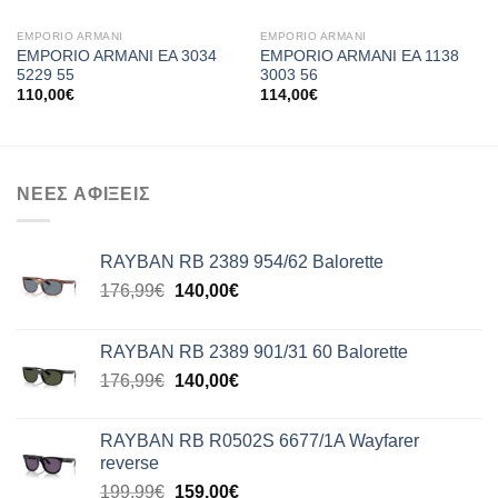
EMPORIO ARMANI
EMPORIO ARMANI
EMPORIO ARMANI EA 3034
EMPORIO ARMANI EA 1138
5229 55
3003 56
110,00
€
114,00
€
ΝΕΕΣ ΑΦΙΞΕΙΣ
RAYBAN RB 2389 954/62 Balorette
Original
Η
176,99
€
140,00
€
price
τρέχουσα
was:
τιμή
RAYBAN RB 2389 901/31 60 Balorette
176,99€.
είναι:
Original
Η
176,99
€
140,00
€
140,00€.
price
τρέχουσα
was:
τιμή
RAYBAN RB R0502S 6677/1A Wayfarer
176,99€.
είναι:
reverse
140,00€.
Original
Η
199,99
€
159,00
€