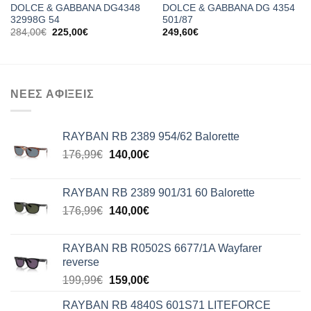
DOLCE & GABBANA DG4348
DOLCE & GABBANA DG 4354
32998G 54
501/87
Original
Η
284,00
€
225,00
€
249,60
€
price
τρέχουσα
was:
τιμή
284,00€.
είναι:
225,00€.
ΝΕΕΣ ΑΦΙΞΕΙΣ
RAYBAN RB 2389 954/62 Balorette
Original
Η
176,99
€
140,00
€
price
τρέχουσα
was:
τιμή
RAYBAN RB 2389 901/31 60 Balorette
176,99€.
είναι:
Original
Η
176,99
€
140,00
€
140,00€.
price
τρέχουσα
was:
τιμή
RAYBAN RB R0502S 6677/1A Wayfarer
176,99€.
είναι:
reverse
140,00€.
Original
Η
199,99
€
159,00
€
price
τρέχουσα
RAYBAN RB 4840S 601S71 LITEFORCE
was:
τιμή