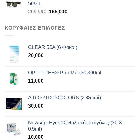
50/21
199,99€.
είναι:
Original
Η
209,99
€
165,00
€
159,00€.
price
τρέχουσα
was:
τιμή
ΚΟΡΥΦΑΙΕΣ ΕΠΙΛΟΓΕΣ
209,99€.
είναι:
165,00€.
CLEAR 55A (6 Φακοί)
20,00
€
OPTI-FREE® PureMoist® 300ml
11,00
€
AIR OPTIX® COLORS (2 Φακοί)
30,00
€
Newsept Eyes Όφθαλμικές Σταγόνες (30 Χ
0,5ml)
10,00
€