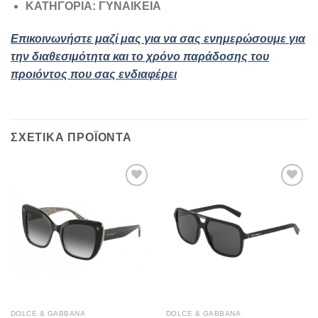
ΚΑΤΗΓΟΡΙΑ: ΓΥΝΑΙΚΕΙΑ
Επικοινωνήστε μαζί μας για να σας ενημερώσουμε για
την διαθεσιμότητα και το χρόνο παράδοσης του
προιόντος που σας ενδιαφέρει
ΣΧΕΤΙΚΆ ΠΡΟΪΌΝΤΑ
Add to
Add to
wishlist
wishlist
DOLCE & GABBANA
DOLCE & GABBANA