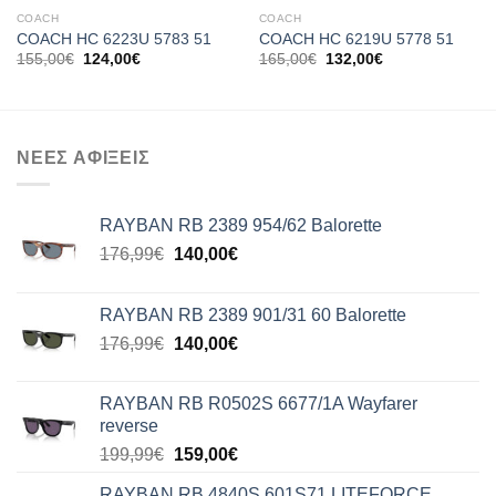
COACH
COACH
COACH HC 6223U 5783 51
COACH HC 6219U 5778 51
Original
Η
Original
Η
155,00
€
124,00
€
165,00
€
132,00
€
price
τρέχουσα
price
τρέχουσα
was:
τιμή
was:
τιμή
155,00€.
είναι:
165,00€.
είναι:
124,00€.
132,00€.
ΝΕΕΣ ΑΦΙΞΕΙΣ
RAYBAN RB 2389 954/62 Balorette
Original
Η
176,99
€
140,00
€
price
τρέχουσα
was:
τιμή
RAYBAN RB 2389 901/31 60 Balorette
176,99€.
είναι:
Original
Η
176,99
€
140,00
€
140,00€.
price
τρέχουσα
was:
τιμή
RAYBAN RB R0502S 6677/1A Wayfarer
176,99€.
είναι:
reverse
140,00€.
Original
Η
199,99
€
159,00
€
price
τρέχουσα
RAYBAN RB 4840S 601S71 LITEFORCE