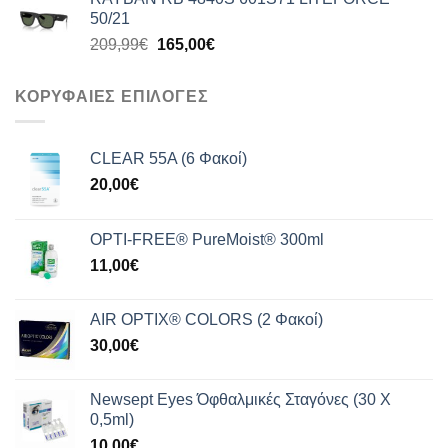
was:
τιμή
50/21
199,99€.
είναι:
Original
Η
209,99
€
165,00
€
159,00€.
price
τρέχουσα
was:
τιμή
ΚΟΡΥΦΑΙΕΣ ΕΠΙΛΟΓΕΣ
209,99€.
είναι:
165,00€.
CLEAR 55A (6 Φακοί)
20,00
€
OPTI-FREE® PureMoist® 300ml
11,00
€
AIR OPTIX® COLORS (2 Φακοί)
30,00
€
Newsept Eyes Όφθαλμικές Σταγόνες (30 Χ
0,5ml)
10,00
€