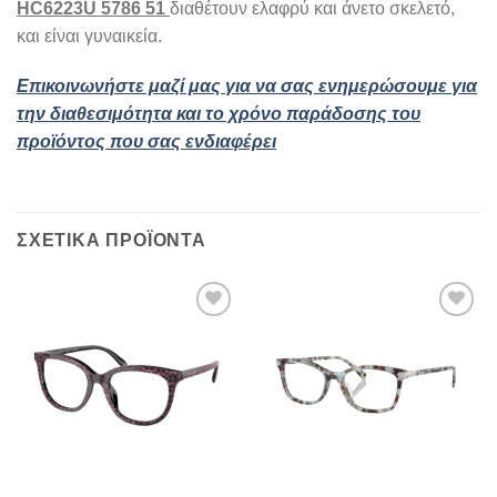
HC6223U 5786 51
διαθέτουν ελαφρύ και άνετο σκελετό,
και είναι γυναικεία.
Επικοινωνήστε μαζί μας για να σας ενημερώσουμε για
την διαθεσιμότητα και το χρόνο παράδοσης του
προϊόντος που σας ενδιαφέρει
ΣΧΕΤΙΚΆ ΠΡΟΪΌΝΤΑ
Add to
Add to
wishlist
wishlist