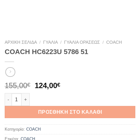
ΑΡΧΙΚΉ ΣΕΛΊΔΑ
/
ΓΥΑΛΙΆ
/
ΓΥΑΛΙΆ ΟΡΆΣΕΩΣ
/
COACH
COACH HC6223U 5786 51
Original
Η
155,00
124,00
€
€
price
τρέχουσα
COACH HC6223U 5786 51 ποσότητα
was:
τιμή
155,00€.
είναι:
ΠΡΟΣΘΉΚΗ ΣΤΟ ΚΑΛΆΘΙ
124,00€.
Κατηγορία:
COACH
Ετικέτα:
COACH