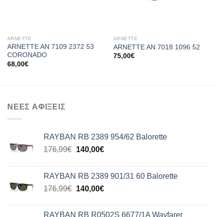
ARNETTE
ARNETTE
ARNETTE AN 7109 2372 53
ARNETTE AN 7018 1096 52
CORONADO
75,00
€
68,00
€
ΝΕΕΣ ΑΦΙΞΕΙΣ
RAYBAN RB 2389 954/62 Balorette
Original
Η
176,99
€
140,00
€
price
τρέχουσα
was:
τιμή
RAYBAN RB 2389 901/31 60 Balorette
176,99€.
είναι:
Original
Η
176,99
€
140,00
€
140,00€.
price
τρέχουσα
was:
τιμή
RAYBAN RB R0502S 6677/1A Wayfarer