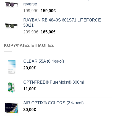
176,99€.
είναι:
reverse
140,00€.
Original
Η
199,99
€
159,00
€
price
τρέχουσα
RAYBAN RB 4840S 601S71 LITEFORCE
was:
τιμή
50/21
199,99€.
είναι:
Original
Η
209,99
€
165,00
€
159,00€.
price
τρέχουσα
was:
τιμή
ΚΟΡΥΦΑΙΕΣ ΕΠΙΛΟΓΕΣ
209,99€.
είναι:
165,00€.
CLEAR 55A (6 Φακοί)
20,00
€
OPTI-FREE® PureMoist® 300ml
11,00
€
AIR OPTIX® COLORS (2 Φακοί)
30,00
€