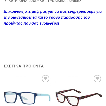
ΚΑΤΗΓΟΡΙΑ: ΑΝΔΡΙΚΑ – ΓΥΝΑΙΚΕΙΑ – UNISEX
Επικοινωνήστε μαζί μας για να σας ενημερώσουμε για
την διαθεσιμότητα και το χρόνο παράδοσης του
προιόντος που σας ενδιαφέρει
ΣΧΕΤΙΚΆ ΠΡΟΪΌΝΤΑ
Add to
Add to
wishlist
wishlist