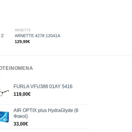
+
+
ARNETTE
ARNETTE
 Z
ARNETTE 4278 12041A
ARNETTE 4271 41/8
Original
Η
129,99
€
140,00
€
112,00
€
price
τρ
was:
τιμ
140,00€.
είνα
112
ΟΤΕΙΝΟΜΕΝΑ
FURLA VFU388 01AY 5416
119,00
€
AIR OPTIX plus HydraGlyde (6
Φακοί)
33,00
€