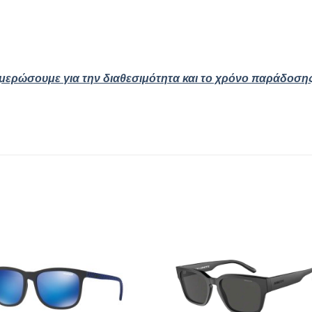
ημερώσουμε για την διαθεσιμότητα και το χρόνο παράδοση
Add to
Add
wishlist
wishl