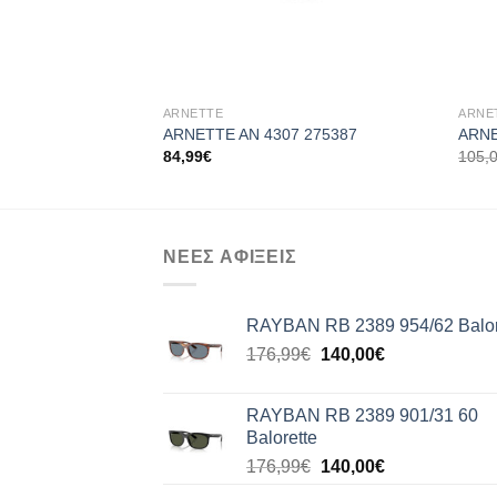
+
+
ARNETTE
ARNE
ARNETTE AN 4307 275387
ARNE
84,99
€
105,
ΝΕΕΣ ΑΦΙΞΕΙΣ
RAYBAN RB 2389 954/62 Balor
Original
Η
176,99
€
140,00
€
price
τρέχουσα
was:
τιμή
RAYBAN RB 2389 901/31 60
176,99€.
είναι:
Balorette
140,00€.
Original
Η
176,99
€
140,00
€
price
τρέχουσα