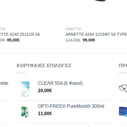
+
TTE
ARNETTE
TTE 4240 2511/25 56
ARNETTE 4294 1219/87 54 TYPE
Original
Η
Original
Η
00
€
85,00
€
124,00
€
99,00
€
price
τρέχουσα
price
τρέχουσα
was:
τιμή
was:
τιμή
105,00€.
είναι:
124,00€.
είναι:
85,00€.
99,00€.
ΚΟΡΥΦΑΙΕΣ ΕΠΙΛΟΓΕΣ
ΠΡ
ette
CLEAR 55A (6 Φακοί)
20,00
€
OPTI-FREE® PureMoist® 300ml
11,00
€