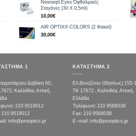
Newsept Eyes Όφθαλμικές
Σταγόνες (30 Χ 0,5ml)
10,00
€
AIR OPTIX® COLORS (2 Φακοί)
30,00
€
ΤΑΣΤΗΜΑ 1
ΚΑΤΑΣΤΗΜΑ 2
ταγματάρχου Δαβάκη 60,
Ελ.Βενιζέλου (Θησέως) 155-
17672,
Καλλιθέα, Αττική,
TK 17672 , Καλλιθέα, Αττική,
άδα
Ελλάδα
έφωνο:
210 9519012
Τηλέφωνο:
210 9568038
210 9519012
Fax
:
210 9568038
ail
:
info@prooptics.gr
E
–
mail
:
info@prooptics.gr