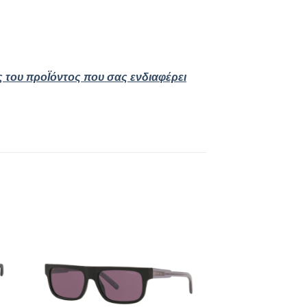
ς του προΪόντος που σας ενδιαφέρει
 to
Add to
ist
wishlist