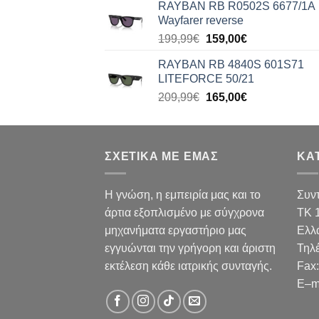
RAYBAN RB R0502S 6677/1A
was:
τιμή
Wayfarer reverse
176,99€.
είναι:
Original
Η
199,99
€
159,00
€
140,00€.
price
τρέχουσα
RAYBAN RB 4840S 601S71
was:
τιμή
LITEFORCE 50/21
199,99€.
είναι:
Original
Η
209,99
€
165,00
€
159,00€.
price
τρέχουσα
was:
τιμή
209,99€.
είναι:
ΣΧΕΤΙΚΑ ΜΕ ΕΜΑΣ
165,00€.
ΚΑ
Η γνώση, η εμπειρία μας και το
Συν
άρτια εξοπλισμένο με σύγχρονα
TK 
μηχανήματα εργαστήριο μας
Ελλ
εγγυώνται την γρήγορη και άριστη
Τηλ
εκτέλεση κάθε ιατρικής συνταγής.
Fax
:
E
–
m