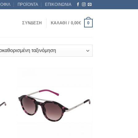
ΡΟΦΙΛ
ΠΡΟΪΟΝΤΑ
ΕΠΙΚΟΙΝΩΝΙΑ
0
ΣΎΝΔΕΣΗ
ΚΑΛΆΘΙ /
0,00
€
 to
Add to
list
wishlist
+