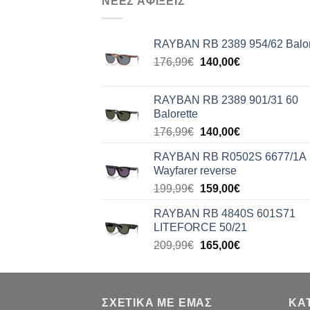
ΝΕΕΣ ΑΦΙΞΕΙΣ
RAYBAN RB 2389 954/62 Balor
Original
Η
176,99
€
140,00
€
price
τρέχουσα
was:
τιμή
RAYBAN RB 2389 901/31 60
176,99€.
είναι:
Balorette
140,00€.
Original
Η
176,99
€
140,00
€
price
τρέχουσα
RAYBAN RB R0502S 6677/1A
was:
τιμή
Wayfarer reverse
176,99€.
είναι:
Original
Η
199,99
€
159,00
€
140,00€.
price
τρέχουσα
RAYBAN RB 4840S 601S71
was:
τιμή
LITEFORCE 50/21
199,99€.
είναι:
Original
Η
209,99
€
165,00
€
159,00€.
price
τρέχουσα
was:
τιμή
209,99€.
είναι:
ΣΧΕΤΙΚΑ ΜΕ ΕΜΑΣ
165,00€.
ΚΑ