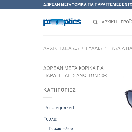
Μετάβαση
ΔΩΡΕΆΝ ΜΕΤΑΦΟΡΙΚΆ ΓΙΑ ΠΑΡΑΓΓΕΛΊΕΣ ΕΝΤΌ
στο
περιεχόμενο
ΑΡΧΙΚΗ
ΠΡΟΪ
ΑΡΧΙΚΉ ΣΕΛΊΔΑ
/
ΓΥΑΛΙΆ
/
ΓΥΑΛΙΆ Η
ΔΩΡΕΑΝ ΜΕΤΑΦΟΡΙΚΑ ΓΙΑ
ΠΑΡΑΓΓΕΛΙΕΣ ΑΝΩ ΤΩΝ 50€
ΚΑΤΗΓΟΡΊΕΣ
Uncategorized
Γυαλιά
Γυαλιά Ηλίου
+