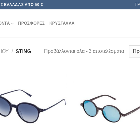
Π
Σ ΕΛΛΆΔΑΣ ΑΠΌ 50 €
ΟΝΤΑ
ΠΡΟΣΦΟΡΕΣ
ΚΡΥΣΤΑΛΛΑ
Προβάλλονται όλα - 3 αποτελέσματα
ΛΊΟΥ
/
STING
Add to
Add
wishlist
wish
+