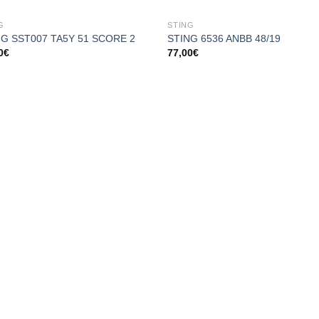
G
STING
NG SST007 TA5Y 51 SCORE 2
STING 6536 ANBB 48/19
0
€
77,00
€