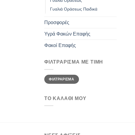
Γυαλιά Οράσεως
Γυαλιά Οράσεως Παιδικά
Προσφορές
Υγρά Φακών Επαφής
Φακοί Επαφής
ΦΙΛΤΡΆΡΙΣΜΑ ΜΕ ΤΙΜΉ
Ελάχιστη
Μέγιστη
ΦΙΛΤΡΆΡΙΣΜΑ
τιμή
τιμή
ΤΟ ΚΑΛΑΘΙ ΜΟΥ