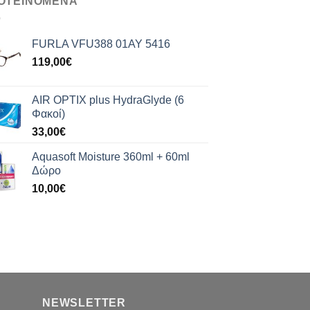
ΟΤΕΙΝΟΜΕΝΑ
FURLA VFU388 01AY 5416
119,00
€
AIR OPTIX plus HydraGlyde (6
Φακοί)
33,00
€
Aquasoft Moisture 360ml + 60ml
Δώρο
10,00
€
NEWSLETTER